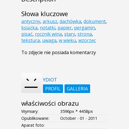
Słowa kluczowe
antyczny
,
arkusz
,
dachówka
,
dokument
,
książka
,
notatki
,
papier
,
pergamin
,
pisać
,
rocznik wina
,
stary
,
strona
,
tekstura
,
uwaga
,
w wieku
,
wzorzec
To zdjęcie nie posiada komentarzy
YDIOT
PROFIL
GALLERIA
właściwości obrazu
Wymiary:
3596px * 4458px
Opublikowane:
October - 01 - 2011
Aparat foto: