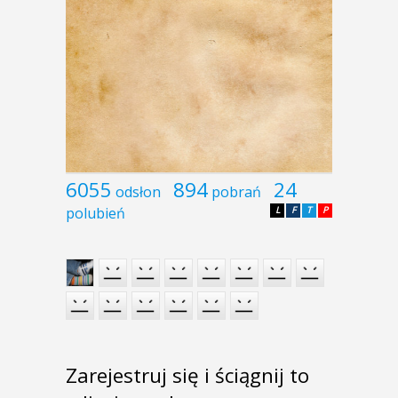
6055
894
24
odsłon
pobrań
polubień
L
F
T
P
Zarejestruj się i ściągnij to