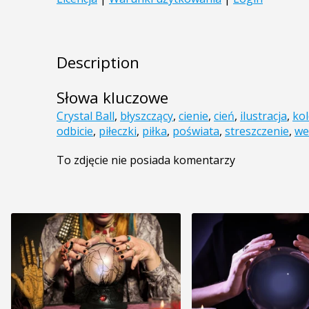
Description
Słowa kluczowe
Crystal Ball
,
błyszczący
,
cienie
,
cień
,
ilustracja
,
kol
odbicie
,
piłeczki
,
piłka
,
poświata
,
streszczenie
,
we
To zdjęcie nie posiada komentarzy