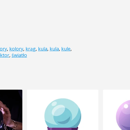
ory
,
kolory
,
krąg
,
kula
,
kula
,
kule
,
ktor
,
światło