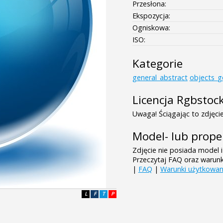
Przesłona:
Ekspozycja:
Ogniskowa:
ISO:
Kategorie
general_abstract
objects_g
Licencja Rgbstoc
Uwaga! Ściągając to zdjęcie
Model- lub prope
Zdjęcie nie posiada model i
Przeczytaj FAQ oraz warun
|
FAQ
|
Warunki użytkowan
L
F
T
P