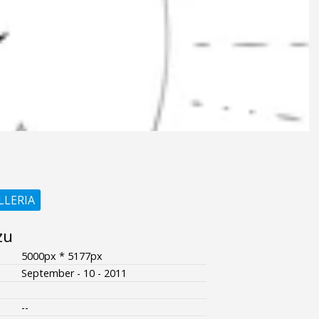
LLERIA
zu
5000px * 5177px
September - 10 - 2011
--