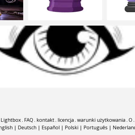
Lightbox
.
FAQ
.
kontakt
.
licencja
.
warunki użytkowania
.
O
.
nglish
|
Deutsch
|
Español
|
Polski
|
Português
|
Nederlan