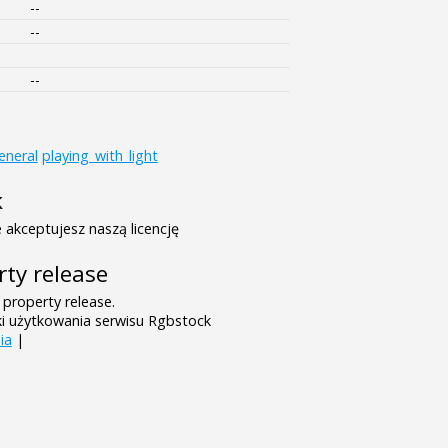
--
--
--
eneral
playing_with_light
k
 akceptujesz naszą licencję
rty release
 property release.
ki użytkowania serwisu Rgbstock
ia
|