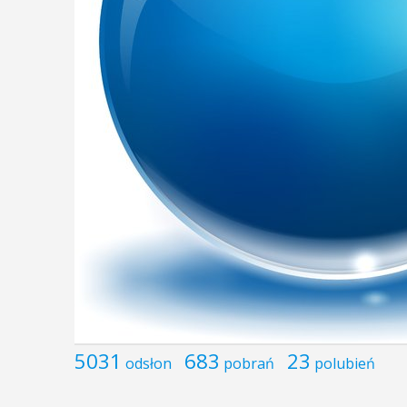
5031
683
23
odsłon
pobrań
polubień