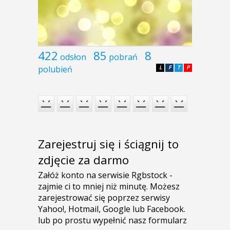
422
85
8
odsłon
pobrań
polubień
L
F
T
P
Zarejestruj się i ściągnij to
zdjęcie za darmo