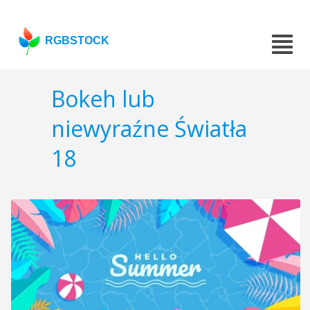
RGBSTOCK
Bokeh lub
niewyraźne Światła
18