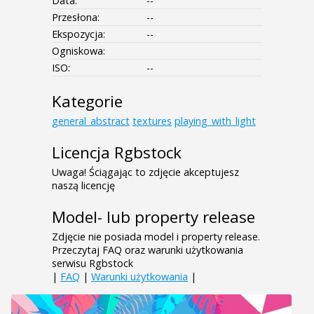
Data:
--
Przesłona:
--
Ekspozycja:
--
Ogniskowa:
ISO:
--
Kategorie
general_abstract
textures
playing_with_light
Licencja Rgbstock
Uwaga! Ściągając to zdjęcie akceptujesz
naszą licencję
Model- lub property release
Zdjęcie nie posiada model i property release.
Przeczytaj FAQ oraz warunki użytkowania
serwisu Rgbstock
|
FAQ
|
Warunki użytkowania
|