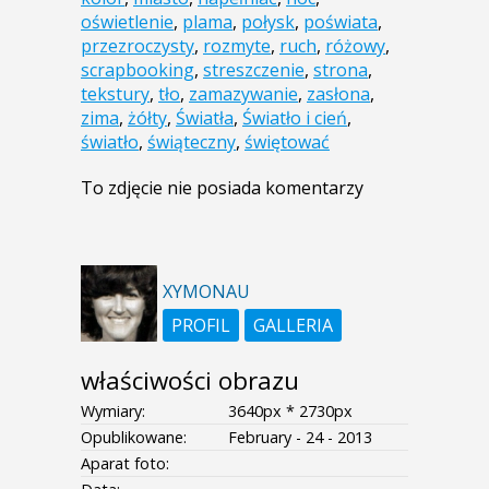
oświetlenie
,
plama
,
połysk
,
poświata
,
przezroczysty
,
rozmyte
,
ruch
,
różowy
,
scrapbooking
,
streszczenie
,
strona
,
tekstury
,
tło
,
zamazywanie
,
zasłona
,
zima
,
żółty
,
Światła
,
Światło i cień
,
światło
,
świąteczny
,
świętować
To zdjęcie nie posiada komentarzy
XYMONAU
PROFIL
GALLERIA
właściwości obrazu
Wymiary:
3640px * 2730px
Opublikowane:
February - 24 - 2013
Aparat foto: