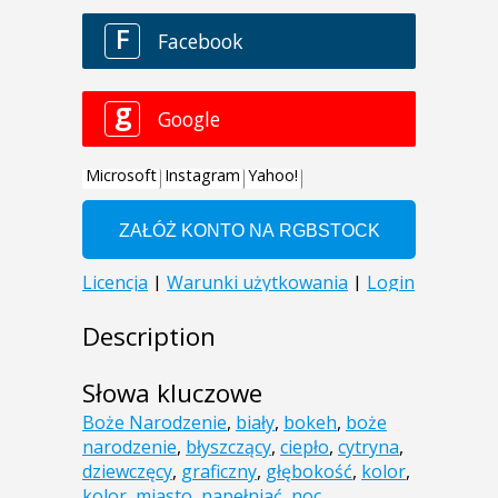
Description
Słowa kluczowe
Boże Narodzenie
,
biały
,
bokeh
,
boże
narodzenie
,
błyszczący
,
ciepło
,
cytryna
,
dziewczęcy
,
graficzny
,
głębokość
,
kolor
,
kolor
,
miasto
,
napełniać
,
noc
,