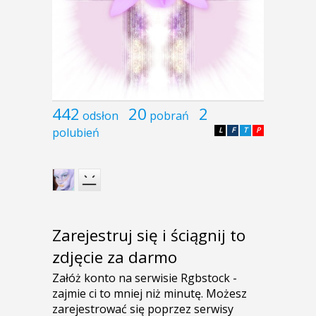
442
20
2
odsłon
pobrań
polubień
L
F
T
P
Zarejestruj się i ściągnij to
zdjęcie za darmo