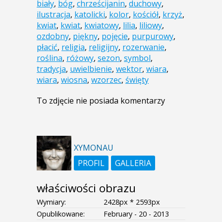
biały
,
bóg
,
chrześcijanin
,
duchowy
,
ilustracja
,
katolicki
,
kolor
,
kościół
,
krzyż
,
kwiat
,
kwiat
,
kwiatowy
,
lilia
,
liliowy
,
ozdobny
,
piękny
,
pojęcie
,
purpurowy
,
płacić
,
religia
,
religijny
,
rozerwanie
,
roślina
,
różowy
,
sezon
,
symbol
,
tradycja
,
uwielbienie
,
wektor
,
wiara
,
wiara
,
wiosna
,
wzorzec
,
święty
To zdjęcie nie posiada komentarzy
XYMONAU
PROFIL
GALLERIA
właściwości obrazu
Wymiary:
2428px * 2593px
Opublikowane:
February - 20 - 2013