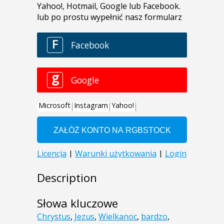
Description
Słowa kluczowe
Chrystus
,
Jezus
,
Wielkanoc
,
bardzo
,