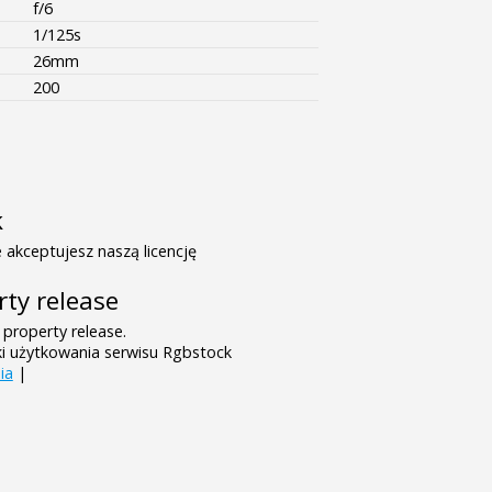
f/6
1/125s
26mm
200
k
 akceptujesz naszą licencję
rty release
 property release.
ki użytkowania serwisu Rgbstock
ia
|