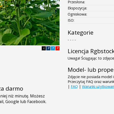
Przesłona:
Ekspozycja:
Ogniskowa:
ISO:
Kategorie
- - - -
L
F
T
P
Licencja Rgbstoc
Uwaga! Ściągając to zdjęcie
Model- lub prope
Zdjęcie nie posiada model i
Przeczytaj FAQ oraz warun
|
FAQ
|
Warunki użytkowan
e za darmo