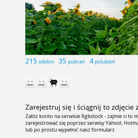
215
35
4
odsłon
pobrań
polubień
Zarejestruj się i ściągnij to zdjęci