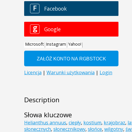
Description
Słowa kluczowe
Helianthus annuus
,
ciepły
,
kostium
,
krajobraz
,
la
słonecznych
,
słonecznikowy
,
słońce
,
wilgotny
,
św