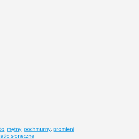
to
,
mętny
,
pochmurny
,
promieni
iatło słoneczne