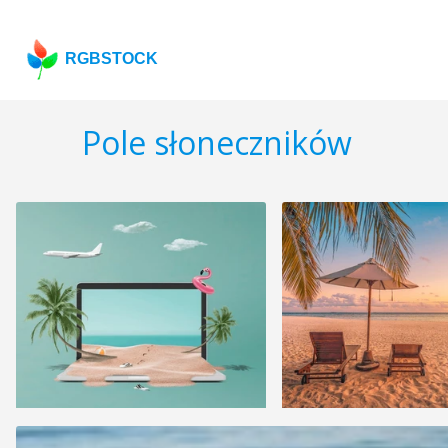
RGBSTOCK
Pole słoneczników