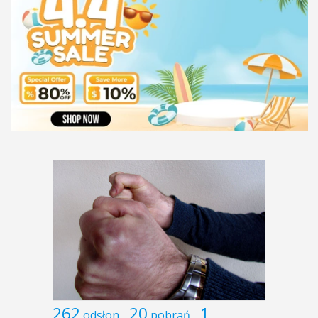
262
20
1
odsłon
pobrań