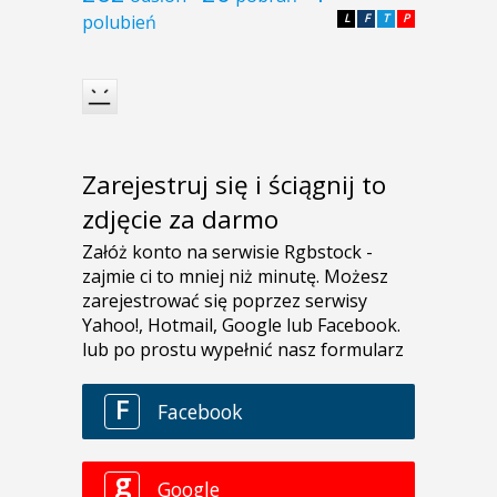
polubień
L
F
T
P
Zarejestruj się i ściągnij to
zdjęcie za darmo