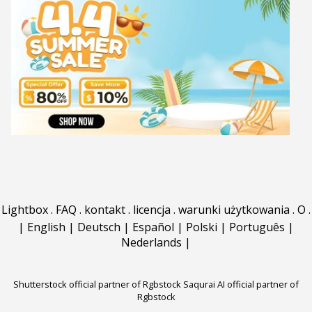
Lightbox
.
FAQ
.
kontakt
.
licencja
.
warunki użytkowania
.
O
.
|
English
|
Deutsch
|
Español
|
Polski
|
Português
|
Nederlands
|
Shutterstock official partner of Rgbstock
Saqurai AI official partner of
Rgbstock