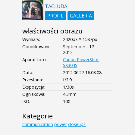
TACLUDA
PROFIL
GALLERIA
właściwości obrazu
Wymiary:
2420px * 1587px
Opublikowane:
September - 17 -
2012
Aparat foto:
Canon PowerShot
SX30 IS
Data:
2012:06:27 16:08:08
Przesłona:
f/2.9
Ekspozycja:
1/30s
Ogniskowa:
4.3mm
ISO:
100
Kategorie
communication
power
closeups