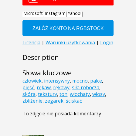
Description
Słowa kluczowe
człowiek
,
intensywny
,
mocno
,
palce
,
pięść
,
rękaw
,
rękawy
,
siła robocza
,
skóra
,
tekstury
,
ton
,
włochaty
,
włosy
,
zbliżenie
,
zegarek
,
ściskać
To zdjęcie nie posiada komentarzy