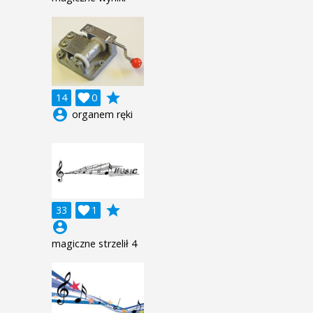
grade
14

0
account_circle
organem ręki
grade
33

1
account_circle
magiczne strzelił 4