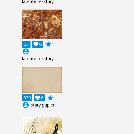
laterite tekstury
grade
33

0
account_circle
laterite tekstury
grade
330

6
account_circle
stary papier