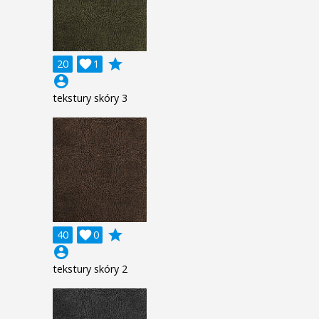
grade
20

1
account_circle
tekstury skóry 3
grade
40

0
account_circle
tekstury skóry 2