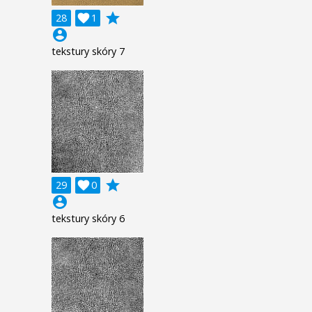
grade
28

1
account_circle
tekstury skóry 7
grade
29

0
account_circle
tekstury skóry 6