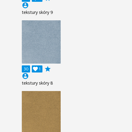
account_circle
tekstury skóry 9
grade
30

1
account_circle
tekstury skóry 8