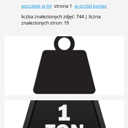
początek
w tył
strona 1
w przód
koniec
liczba znalezionych zdjęć: 744 | liczna
znalezionych stron: 19