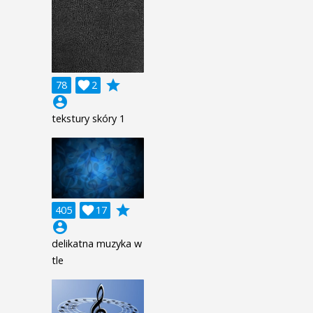
grade
78

2
account_circle
tekstury skóry 1
grade
405

17
account_circle
delikatna muzyka w
tle