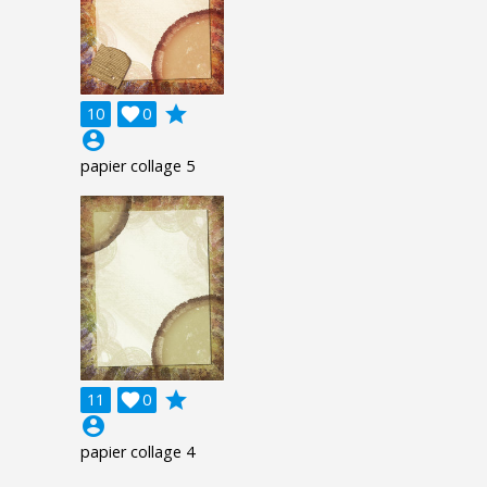
grade
10

0
account_circle
papier collage 5
grade
11

0
account_circle
papier collage 4