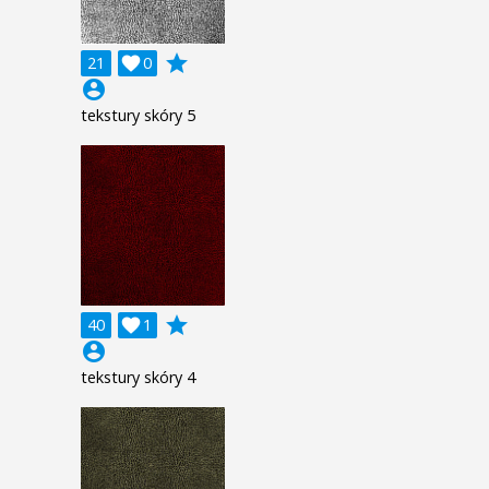
grade
21

0
account_circle
tekstury skóry 5
grade
40

1
account_circle
tekstury skóry 4