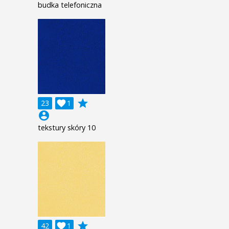
budka telefoniczna
grade
23

1
account_circle
tekstury skóry 10
grade
42

1