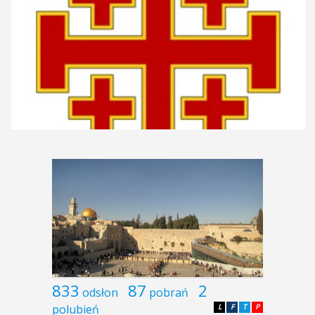
833
87
2
odsłon
pobrań
polubień
L
F
T
P