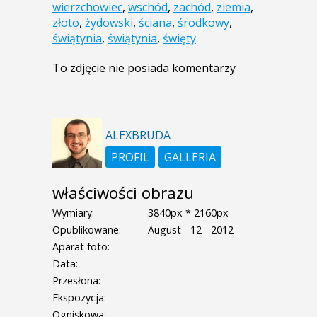
wierzchowiec
,
wschód
,
zachód
,
ziemia
,
złoto
,
żydowski
,
ściana
,
środkowy
,
świątynia
,
świątynia
,
święty
To zdjęcie nie posiada komentarzy
ALEXBRUDA
PROFIL
GALLERIA
właściwości obrazu
Wymiary:
3840px * 2160px
Opublikowane:
August - 12 - 2012
Aparat foto:
Data:
--
Przesłona:
--
Ekspozycja:
--
Ogniskowa: