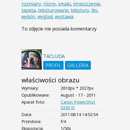
rozmiary
,
różny
,
smaki
,
streszczenie
,
tapeta
,
teksturowane
,
tekstury
,
tło
,
wybór
,
wygląd
,
wystawa
To zdjęcie nie posiada komentarzy
TACLUDA
PROFIL
GALLERIA
właściwości obrazu
Wymiary:
2610px * 2027px
Opublikowane:
August - 17 - 2011
Aparat foto:
Canon PowerShot
SX30 IS
Data:
2011:08:14 14:52:54
Przesłona:
f/4
Ekspozycja:
1/50s