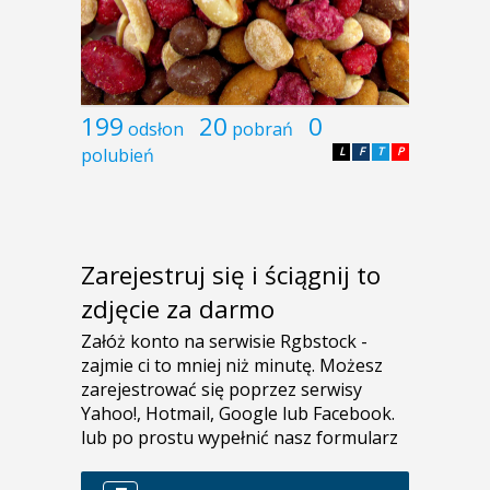
199
20
0
odsłon
pobrań
polubień
L
F
T
P
Zarejestruj się i ściągnij to
zdjęcie za darmo