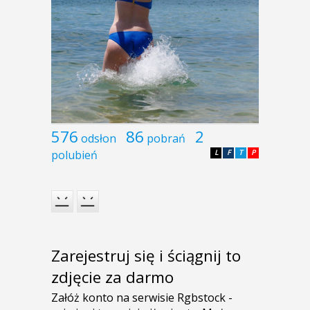
576
86
2
odsłon
pobrań
polubień
L
F
T
P
Zarejestruj się i ściągnij to
zdjęcie za darmo