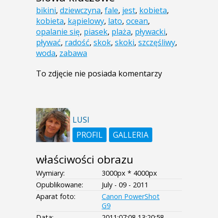
bikini
,
dziewczyna
,
fale
,
jest
,
kobieta
,
kobieta
,
kąpielowy
,
lato
,
ocean
,
opalanie się
,
piasek
,
plaża
,
pływacki
,
pływać
,
radość
,
skok
,
skoki
,
szczęśliwy
,
woda
,
zabawa
To zdjęcie nie posiada komentarzy
LUSI
PROFIL
GALLERIA
właściwości obrazu
Wymiary:
3000px * 4000px
Opublikowane:
July - 09 - 2011
Aparat foto:
Canon PowerShot
G9
Data:
2011:07:08 13:20:58