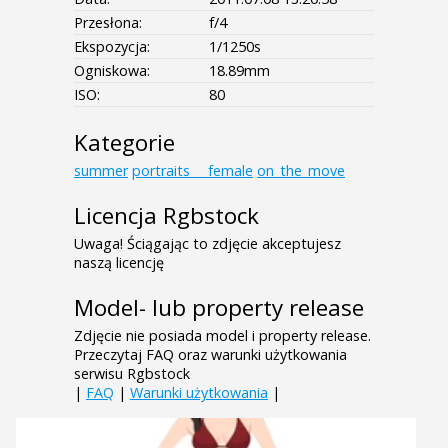
Przesłona:
f/4
Ekspozycja:
1/1250s
Ogniskowa:
18.89mm
ISO:
80
Kategorie
summer
portraits___female
on_the_move
Licencja Rgbstock
Uwaga! Ściągając to zdjęcie akceptujesz
naszą licencję
Model- lub property release
Zdjęcie nie posiada model i property release.
Przeczytaj FAQ oraz warunki użytkowania
serwisu Rgbstock
|
FAQ
|
Warunki użytkowania
|