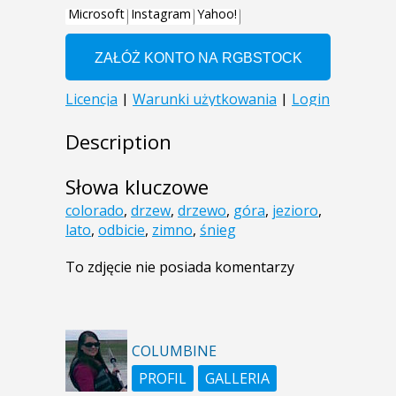
Description
Słowa kluczowe
colorado
,
drzew
,
drzewo
,
góra
,
jezioro
,
lato
,
odbicie
,
zimno
,
śnieg
To zdjęcie nie posiada komentarzy
COLUMBINE
PROFIL
GALLERIA