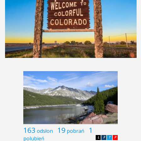
163
19
1
odsłon
pobrań
polubień
L
F
T
P