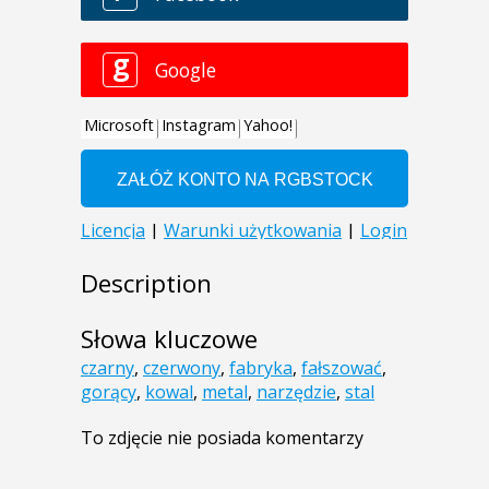
Description
Słowa kluczowe
czarny
,
czerwony
,
fabryka
,
fałszować
,
gorący
,
kowal
,
metal
,
narzędzie
,
stal
To zdjęcie nie posiada komentarzy