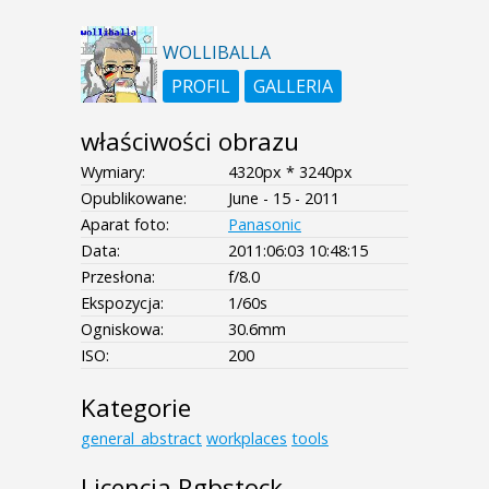
WOLLIBALLA
PROFIL
GALLERIA
właściwości obrazu
Wymiary:
4320px * 3240px
Opublikowane:
June - 15 - 2011
Aparat foto:
Panasonic
Data:
2011:06:03 10:48:15
Przesłona:
f/8.0
Ekspozycja:
1/60s
Ogniskowa:
30.6mm
ISO:
200
Kategorie
general_abstract
workplaces
tools
Licencja Rgbstock