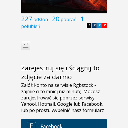
227
20
1
odsłon
pobrań
polubień
L
F
T
P
Zarejestruj się i ściągnij to
zdjęcie za darmo