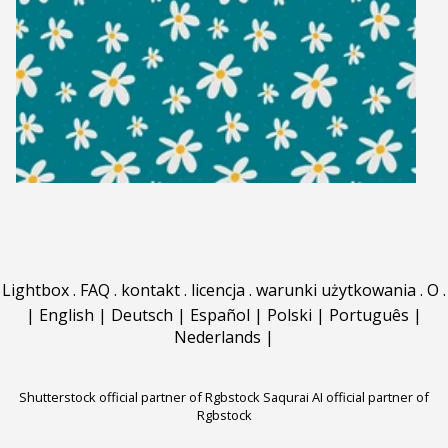
Lightbox
.
FAQ
.
kontakt
.
licencja
.
warunki użytkowania
.
O
.
|
English
|
Deutsch
|
Español
|
Polski
|
Português
|
Nederlands
|
Shutterstock official partner of Rgbstock
Saqurai AI official partner of
Rgbstock