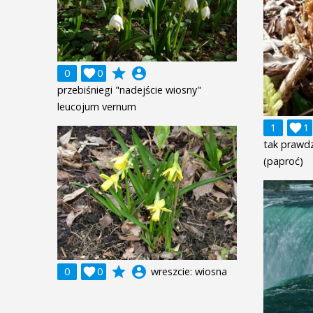
grade
account_circle
0

0
przebiśniegi "nadejście wiosny"
leucojum vernum
1

1
tak prawdz
(paproć)
grade
account_circle
0

0
wreszcie: wiosna