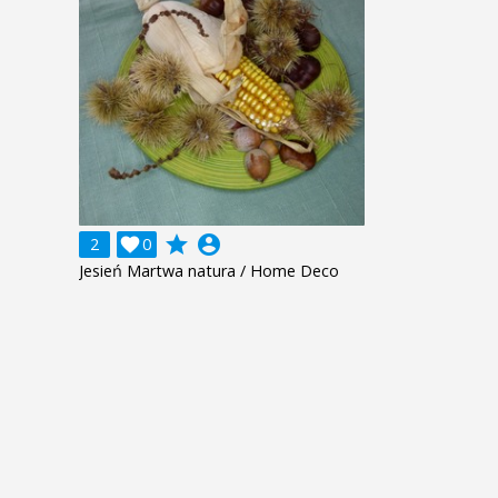
grade
account_circle
2

0
Jesień Martwa natura / Home Deco