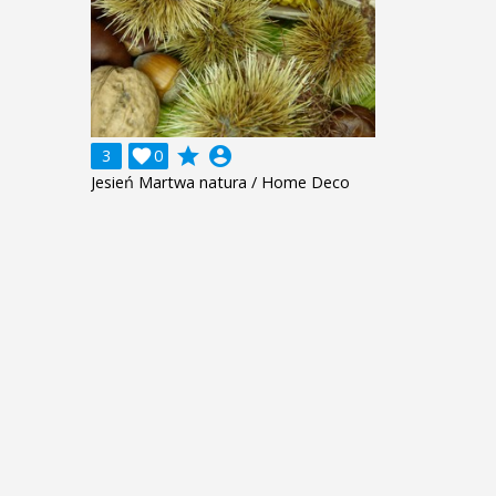
grade
account_circle
3

0
Jesień Martwa natura / Home Deco