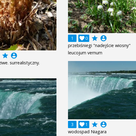
grade
account_circle
1

0
przebiśniegi "nadejście wiosny"
leucojum vernum
grade
account_circle
iwe. surrealistyczny.
grade
account_circle
3

1
wodospad Niagara