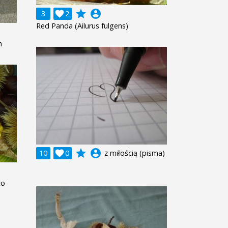
grade
account_circle
3

2
Red Panda (Ailurus fulgens)
m
grade
account_circle
10

0
z miłością (pisma)
co