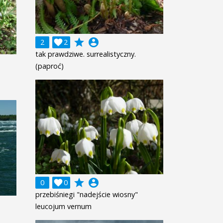
grade
account_circle
2

2
tak prawdziwe. surrealistyczny.
(paproć)
grade
account_circle
0

0
przebiśniegi "nadejście wiosny"
leucojum vernum