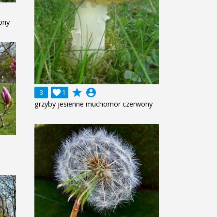
ony
grade
account_circle
3

1
grzyby jesienne muchomor czerwony