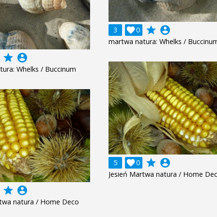
grade
account_circle
3

0
martwa natura: Whelks / Buccinu
grade
account_circle
tura: Whelks / Buccinum
grade
account_circle
5

0
Jesień Martwa natura / Home De
grade
account_circle
rtwa natura / Home Deco