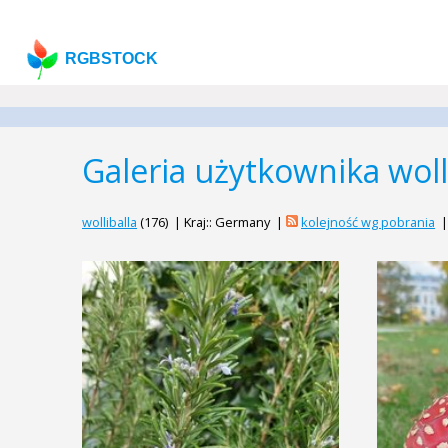
RGBSTOCK
Galeria użytkownika woll
wolliballa
(176) | Kraj:: Germany |
kolejność wg pobrania