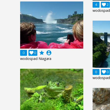
4

2
wodospad
grade
account_circle
0

0
wodospad Niagara
0

0
wodospad