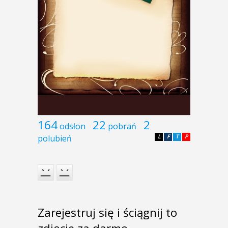
164
22
2
odsłon
pobrań
polubień
L
F
T
P
Zarejestruj się i ściągnij to