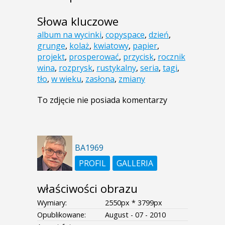
Słowa kluczowe
album na wycinki
,
copyspace
,
dzień
,
grunge
,
kolaż
,
kwiatowy
,
papier
,
projekt
,
prosperować
,
przycisk
,
rocznik
wina
,
rozprysk
,
rustykalny
,
seria
,
tagi
,
tło
,
w wieku
,
zasłona
,
zmiany
To zdjęcie nie posiada komentarzy
BA1969
PROFIL
GALLERIA
właściwości obrazu
Wymiary:
2550px * 3799px
Opublikowane:
August - 07 - 2010