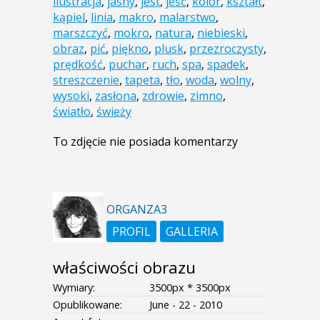
ilustracja
,
jasny
,
jest
,
jeść
,
kolor
,
kształt
,
kąpiel
,
linia
,
makro
,
malarstwo
,
marszczyć
,
mokro
,
natura
,
niebieski
,
obraz
,
pić
,
piękno
,
plusk
,
przezroczysty
,
prędkość
,
puchar
,
ruch
,
spa
,
spadek
,
streszczenie
,
tapeta
,
tło
,
woda
,
wolny
,
wysoki
,
zasłona
,
zdrowie
,
zimno
,
światło
,
świeży
To zdjęcie nie posiada komentarzy
ORGANZA3
PROFIL
GALLERIA
właściwości obrazu
Wymiary:
3500px * 3500px
Opublikowane:
June - 22 - 2010