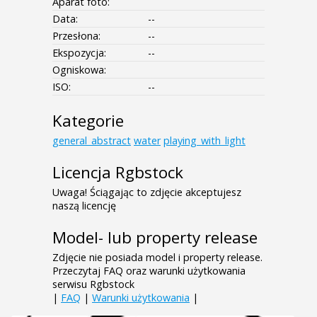
Aparat foto:
Data:
--
Przesłona:
--
Ekspozycja:
--
Ogniskowa:
ISO:
--
Kategorie
general_abstract
water
playing_with_light
Licencja Rgbstock
Uwaga! Ściągając to zdjęcie akceptujesz
naszą licencję
Model- lub property release
Zdjęcie nie posiada model i property release.
Przeczytaj FAQ oraz warunki użytkowania
serwisu Rgbstock
|
FAQ
|
Warunki użytkowania
|