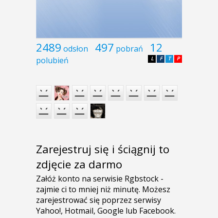
2489
497
12
odsłon
pobrań
polubień
L
F
T
P
Zarejestruj się i ściągnij to
zdjęcie za darmo