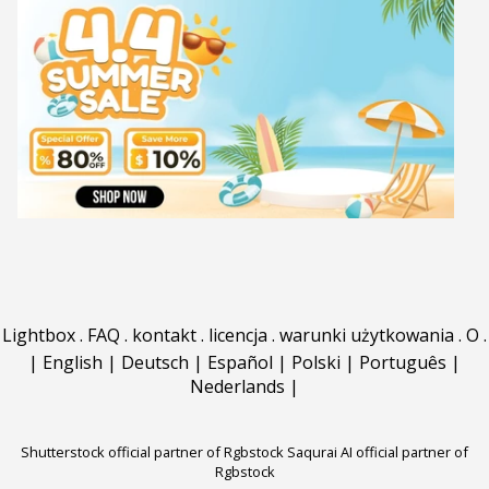
Lightbox
.
FAQ
.
kontakt
.
licencja
.
warunki użytkowania
.
O
.
|
English
|
Deutsch
|
Español
|
Polski
|
Português
|
Nederlands
|
Shutterstock official partner of Rgbstock
Saqurai AI official partner of
Rgbstock