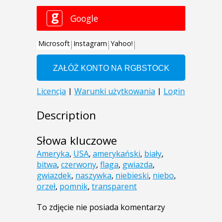
Description
Słowa kluczowe
Ameryka
,
USA
,
amerykański
,
biały
,
bitwa
,
czerwony
,
flaga
,
gwiazda
,
gwiazdek
,
naszywka
,
niebieski
,
niebo
,
orzeł
,
pomnik
,
transparent
To zdjęcie nie posiada komentarzy