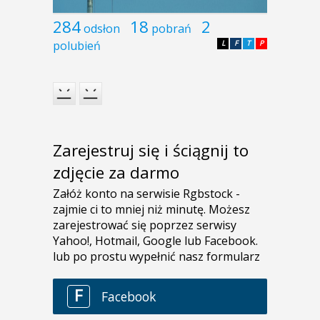
284
18
2
odsłon
pobrań
polubień
L
F
T
P
Zarejestruj się i ściągnij to
zdjęcie za darmo