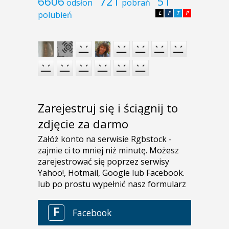
6606
721
51
odsłon
pobrań
polubień
L
F
T
P
Zarejestruj się i ściągnij to
zdjęcie za darmo