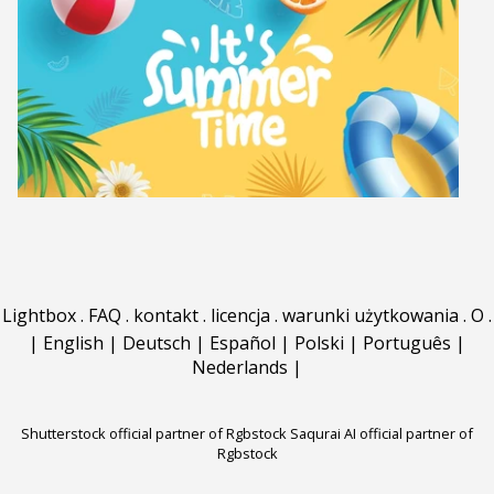
Lightbox
.
FAQ
.
kontakt
.
licencja
.
warunki użytkowania
.
O
.
|
English
|
Deutsch
|
Español
|
Polski
|
Português
|
Nederlands
|
Shutterstock official partner of Rgbstock
Saqurai AI official partner of
Rgbstock