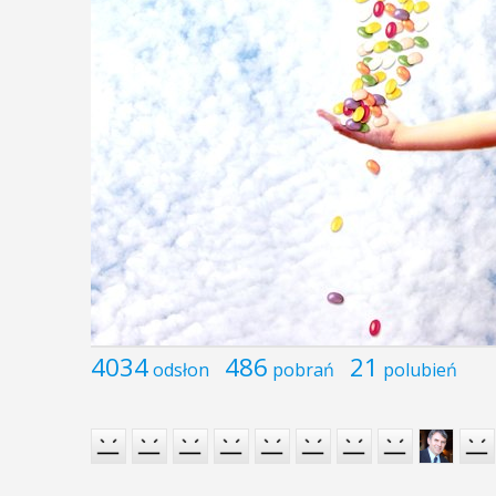
4034
486
21
odsłon
pobrań
polubień