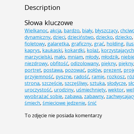
Description
Słowa kluczowe
Wielkanoc
,
akcja
,
bardzo
,
biały
,
błyszczący
,
chciw
dynamiczny
,
dzieci
,
dzieciństwo
,
dziecko
,
dziecko
fioletowy
,
galaretka
,
graficzny
,
grać
,
holding
,
ilu
kaprys
,
kaukaski
,
kokardki
,
kolaż
,
korzystających
marzycielski
,
mało
,
mniam
,
młody
,
młodzik
,
niebi
niezdrowy
,
obfitość
,
odizolowany
,
piękny
,
piękny
portret
,
postawa
,
pozować
,
połów
,
prezent
,
proj
przyjemność
,
pyszne
,
radość
,
ramię
,
rozkosz
,
ró
strona
,
szczęście
,
szczęśliwy
,
sztuka
,
słodycze
,
sł
uroczystość
,
urodziny
,
uśmiechnięty
,
wektor
,
wel
wyobrażać sobie
,
zabawa
,
zabawny
,
zachwycając
śmiech
,
śmieciowe jedzenie
,
śnić
To zdjęcie nie posiada komentarzy