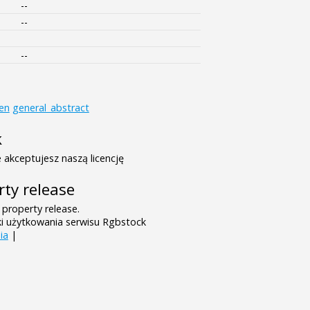
--
--
--
ren
general_abstract
k
 akceptujesz naszą licencję
rty release
 property release.
ki użytkowania serwisu Rgbstock
ia
|