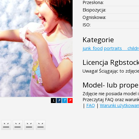
Przesłona:
Ekspozycja:
Ogniskowa:
ISO:
Kategorie
junk_food
portraits___child
Licencja Rgbstoc
Uwaga! Ściągając to zdjęcie
Model- lub prope
Zdjęcie nie posiada model i
Przeczytaj FAQ oraz warun
L
F
T
P
|
FAQ
|
Warunki użytkowan