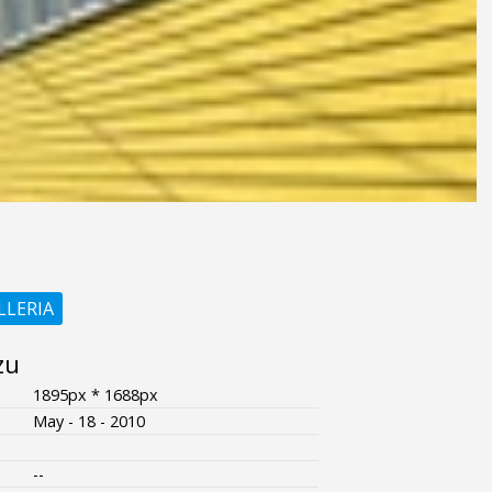
LLERIA
zu
1895px * 1688px
May - 18 - 2010
--