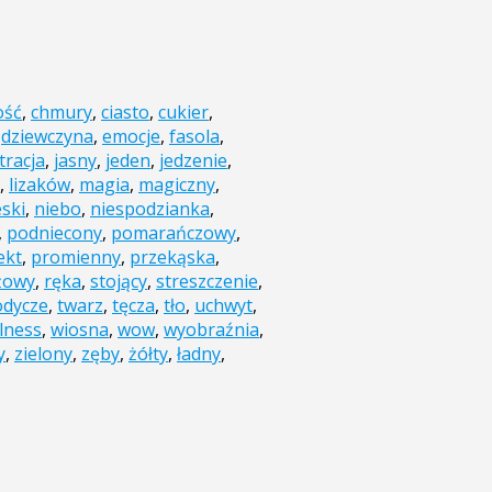
ość
,
chmury
,
ciasto
,
cukier
,
,
dziewczyna
,
emocje
,
fasola
,
stracja
,
jasny
,
jeden
,
jedzenie
,
,
lizaków
,
magia
,
magiczny
,
eski
,
niebo
,
niespodzianka
,
,
podniecony
,
pomarańczowy
,
ekt
,
promienny
,
przekąska
,
żowy
,
ręka
,
stojący
,
streszczenie
,
odycze
,
twarz
,
tęcza
,
tło
,
uchwyt
,
lness
,
wiosna
,
wow
,
wyobraźnia
,
y
,
zielony
,
zęby
,
żółty
,
ładny
,