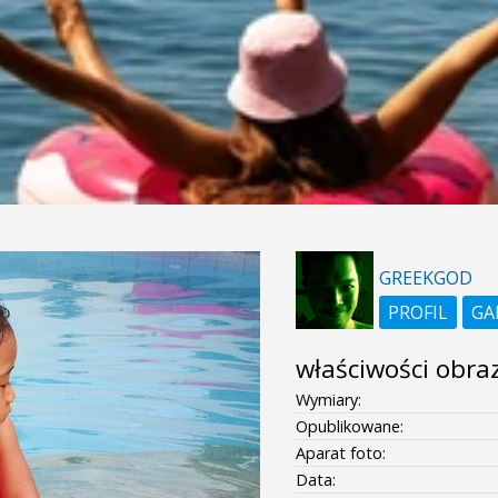
GREEKGOD
PROFIL
GA
właściwości obra
Wymiary:
Opublikowane:
Aparat foto:
Data: