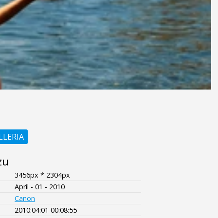
LLERIA
zu
3456px * 2304px
April - 01 - 2010
Canon
2010:04:01 00:08:55