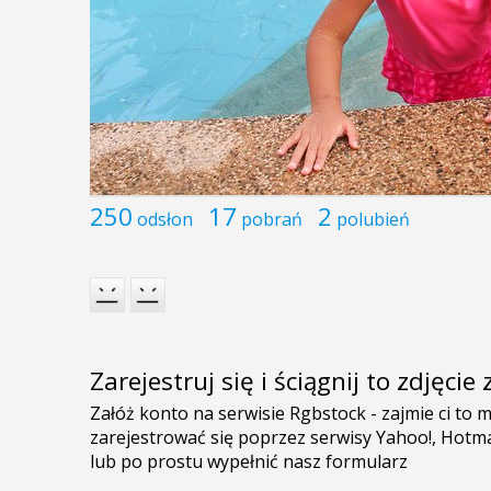
250
17
2
odsłon
pobrań
polubień
Zarejestruj się i ściągnij to zdjęci