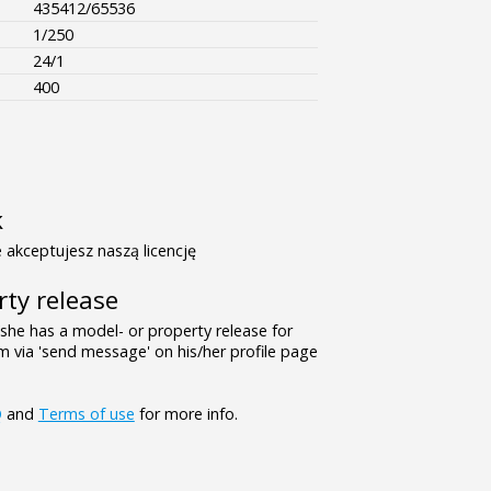
435412/65536
1/250
24/1
400
k
 akceptujesz naszą licencję
rty release
/she has a model- or property release for
 via 'send message' on his/her profile page
Q
and
Terms of use
for more info.