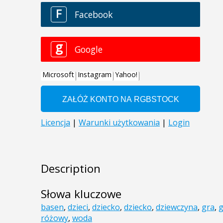
Description
Słowa kluczowe
basen
,
dzieci
,
dziecko
,
dziecko
,
dziewczyna
,
gra
,
g
różowy
,
woda