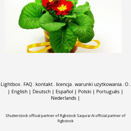
Lightbox
.
FAQ
.
kontakt
.
licencja
.
warunki użytkowania
.
O
.
|
English
|
Deutsch
|
Español
|
Polski
|
Português
|
Nederlands
|
Shutterstock official partner of Rgbstock
Saqurai AI official partner of
Rgbstock