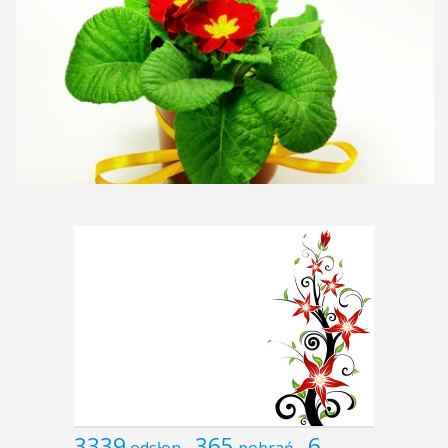
3339
365
6
odsłon
pobrań