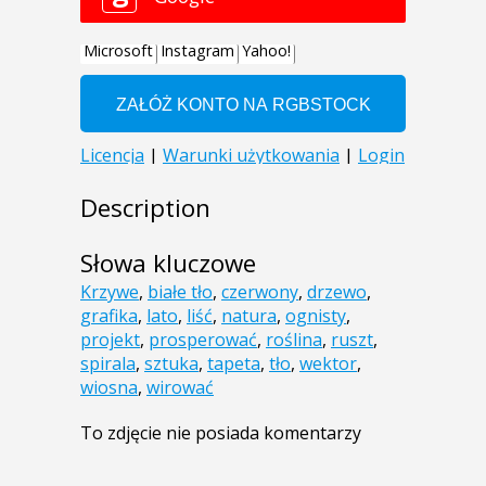
Description
Słowa kluczowe
Krzywe
,
białe tło
,
czerwony
,
drzewo
,
grafika
,
lato
,
liść
,
natura
,
ognisty
,
projekt
,
prosperować
,
roślina
,
ruszt
,
spirala
,
sztuka
,
tapeta
,
tło
,
wektor
,
wiosna
,
wirować
To zdjęcie nie posiada komentarzy