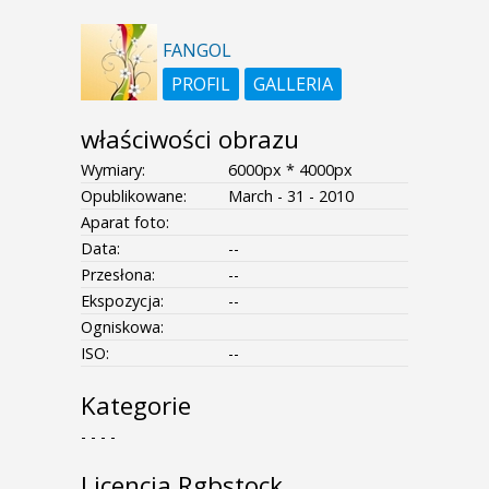
FANGOL
PROFIL
GALLERIA
właściwości obrazu
Wymiary:
6000px * 4000px
Opublikowane:
March - 31 - 2010
Aparat foto:
Data:
--
Przesłona:
--
Ekspozycja:
--
Ogniskowa:
ISO:
--
Kategorie
- - - -
Licencja Rgbstock