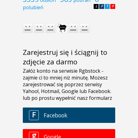
polubień
L
F
T
P
Zarejestruj się i ściągnij to
zdjęcie za darmo