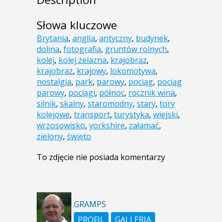
Słowa kluczowe
Brytania
,
anglia
,
antyczny
,
budynek
,
dolina
,
fotografia
,
gruntów rolnych
,
kolej
,
kolej żelazna
,
krajobraz
,
krajobraz
,
krajowy
,
lokomotywa
,
nostalgia
,
park
,
parowy
,
pociąg
,
pociąg
parowy
,
pociągi
,
północ
,
rocznik wina
,
silnik
,
skalny
,
staromodny
,
stary
,
tory
kolejowe
,
transport
,
turystyka
,
wiejski
,
wrzosowisko
,
yorkshire
,
załamać
,
zielony
,
święto
To zdjęcie nie posiada komentarzy
GRAMPS
PROFIL
GALLERIA