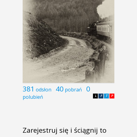
381
40
0
odsłon
pobrań
polubień
L
F
T
P
Zarejestruj się i ściągnij to