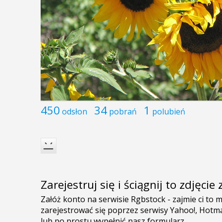
450
34
1
odsłon
pobrań
polubień
Zarejestruj się i ściągnij to zdjęci