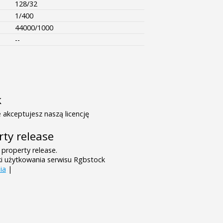
128/32
1/400
44000/1000
--
k
 akceptujesz naszą licencję
rty release
 property release.
ki użytkowania serwisu Rgbstock
ia
|