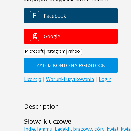
Description
Słowa kluczowe
Indie
,
Jammu
,
Ladakh
,
brązowy
,
góry
,
kwiat
,
kwia