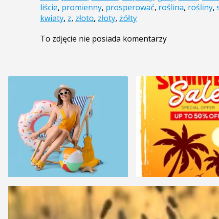
liście
,
promienny
,
prosperować
,
roślina
,
rośliny
,
kwiaty
,
z
,
złoto
,
złoty
,
żółty
To zdjęcie nie posiada komentarzy