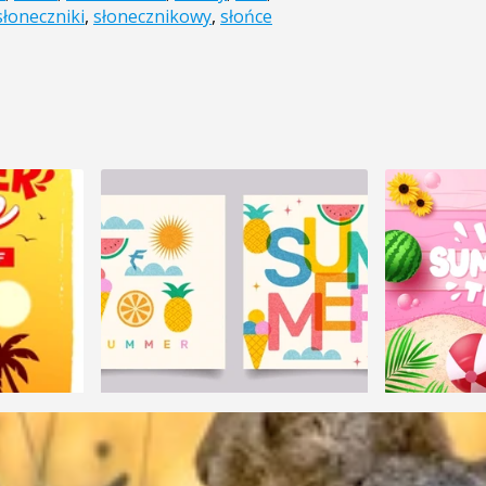
słoneczniki
,
słonecznikowy
,
słońce