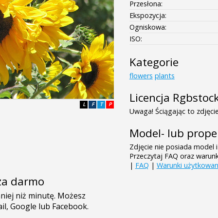
Przesłona:
Ekspozycja:
Ogniskowa:
ISO:
Kategorie
flowers
plants
Licencja Rgbstoc
L
F
T
P
Uwaga! Ściągając to zdjęcie
Model- lub prope
Zdjęcie nie posiada model i
Przeczytaj FAQ oraz warun
|
FAQ
|
Warunki użytkowan
e za darmo