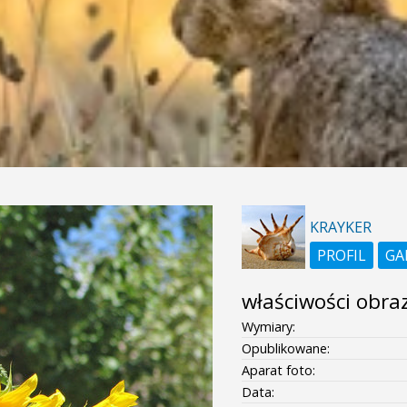
KRAYKER
PROFIL
GA
właściwości obra
Wymiary:
Opublikowane:
Aparat foto:
Data: