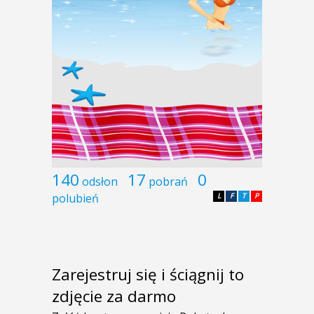
140
17
0
odsłon
pobrań
polubień
L
F
T
P
Zarejestruj się i ściągnij to
zdjęcie za darmo