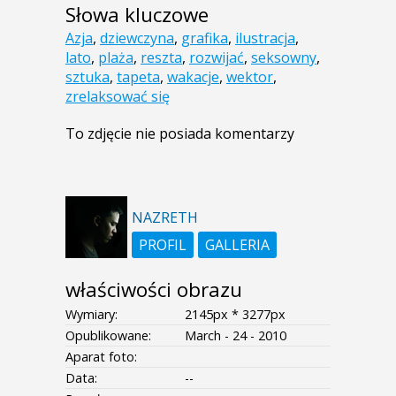
Słowa kluczowe
Azja
,
dziewczyna
,
grafika
,
ilustracja
,
lato
,
plaża
,
reszta
,
rozwijać
,
seksowny
,
sztuka
,
tapeta
,
wakacje
,
wektor
,
zrelaksować się
To zdjęcie nie posiada komentarzy
NAZRETH
PROFIL
GALLERIA
właściwości obrazu
Wymiary:
2145px * 3277px
Opublikowane:
March - 24 - 2010
Aparat foto:
Data:
--