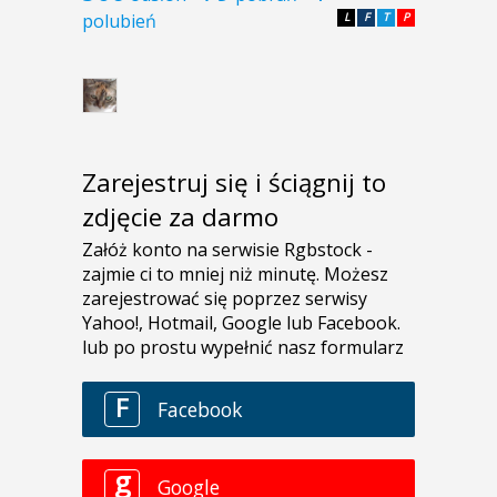
polubień
L
F
T
P
Zarejestruj się i ściągnij to
zdjęcie za darmo