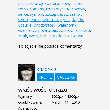
prezent
,
projekt
,
purpurowy
,
randki
,
retro
,
romans
,
romantyczny
,
różowy
,
serce
,
symbol
,
szczęście
,
szczęśliwy
,
szkło
,
słodki
,
tekstura
,
tęcza
,
tła
,
tło
,
uczucia
,
uroczystość
,
walentynki
,
wzorzec
,
z powrotem
,
zasłona
,
zdrowie
,
znak
,
życie
,
ślub
,
światło
,
świętować
To zdjęcie nie posiada komentarzy
XYMONAU
PROFIL
GALLERIA
właściwości obrazu
Wymiary:
2005px * 1306px
Opublikowane:
March - 11 - 2010
Aparat foto: