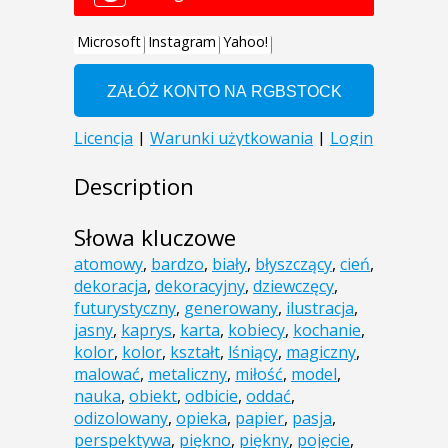
Description
Słowa kluczowe
atomowy
,
bardzo
,
biały
,
błyszczący
,
cień
,
dekoracja
,
dekoracyjny
,
dziewczęcy
,
futurystyczny
,
generowany
,
ilustracja
,
jasny
,
kaprys
,
karta
,
kobiecy
,
kochanie
,
kolor
,
kolor
,
kształt
,
lśniący
,
magiczny
,
malować
,
metaliczny
,
miłość
,
model
,
nauka
,
obiekt
,
odbicie
,
oddać
,
odizolowany
,
opieka
,
papier
,
pasja
,
perspektywa
,
piękno
,
piękny
,
pojęcie
,