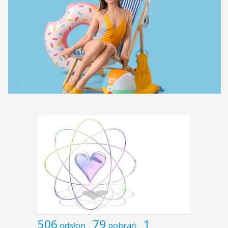
506
79
1
odsłon
pobrań