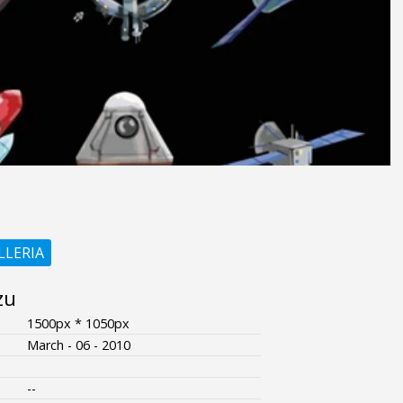
LLERIA
zu
1500px * 1050px
March - 06 - 2010
--