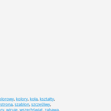
olorowy
,
kolory
,
koła
,
kształty
,
,
strona
,
szablon
,
szczęśliwy
,
ry
,
wiruje
,
wszechświat
,
zabawa
,