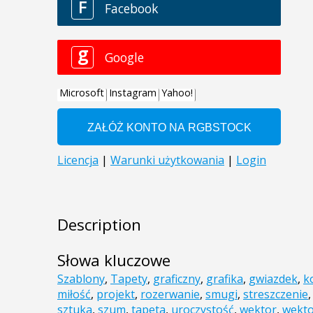
Description
Słowa kluczowe
Szablony
,
Tapety
,
graficzny
,
grafika
,
gwiazdek
,
k
miłość
,
projekt
,
rozerwanie
,
smugi
,
streszczenie
sztuka
,
szum
,
tapeta
,
uroczystość
,
wektor
,
wekto