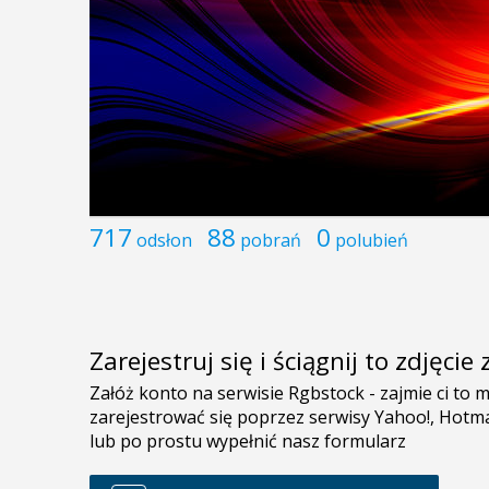
717
88
0
odsłon
pobrań
polubień
Zarejestruj się i ściągnij to zdjęci