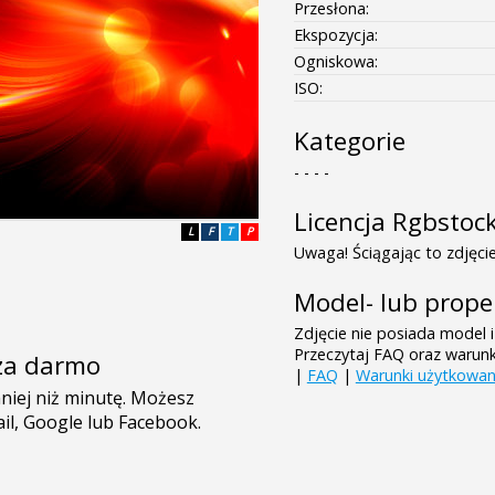
Przesłona:
Ekspozycja:
Ogniskowa:
ISO:
Kategorie
- - - -
Licencja Rgbstoc
L
F
T
P
Uwaga! Ściągając to zdjęcie
Model- lub prope
Zdjęcie nie posiada model i
Przeczytaj FAQ oraz warun
e za darmo
|
FAQ
|
Warunki użytkowan