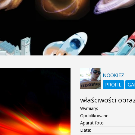
NOOKIEZ
PROFIL
GA
właściwości obra
Wymiary:
Opublikowane:
Aparat foto:
Data: