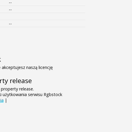
--
--
--
k
 akceptujesz naszą licencję
rty release
 property release.
ki użytkowania serwisu Rgbstock
ia
|