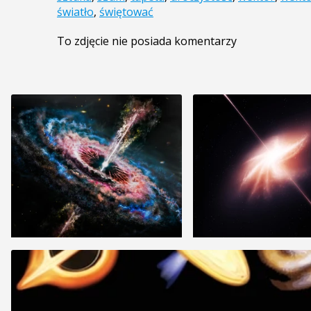
światło
,
świętować
To zdjęcie nie posiada komentarzy