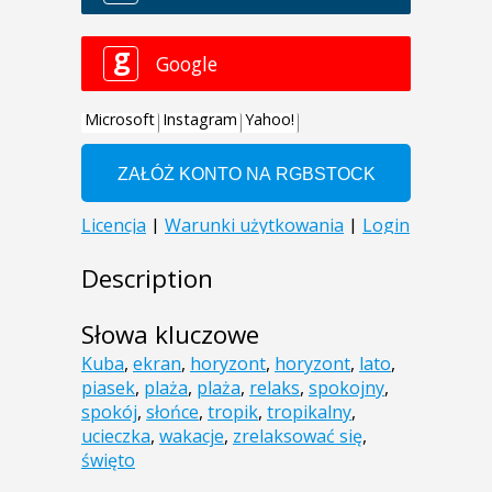
Description
Słowa kluczowe
Kuba
,
ekran
,
horyzont
,
horyzont
,
lato
,
piasek
,
plaża
,
plaża
,
relaks
,
spokojny
,
spokój
,
słońce
,
tropik
,
tropikalny
,
ucieczka
,
wakacje
,
zrelaksować się
,
święto