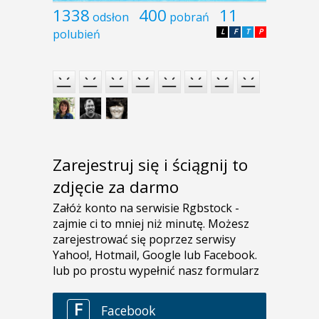
1338
400
11
odsłon
pobrań
polubień
L
F
T
P
Zarejestruj się i ściągnij to
zdjęcie za darmo