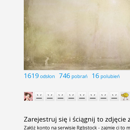
1619
746
16
odsłon
pobrań
polubień
Zarejestruj się i ściągnij to zdjęci