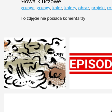
Słowa kluczowe
grunge
,
grungy
,
kolor
,
kolory
,
obraz
,
projekt
,
ro
To zdjęcie nie posiada komentarzy