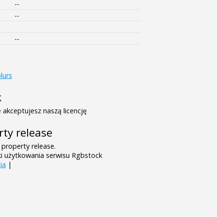
--
--
--
lurs
k
 akceptujesz naszą licencję
rty release
 property release.
ki użytkowania serwisu Rgbstock
ia
|