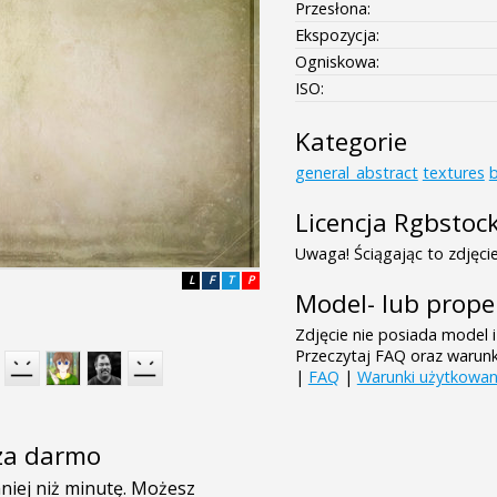
Przesłona:
Ekspozycja:
Ogniskowa:
ISO:
Kategorie
general_abstract
textures
b
Licencja Rgbstoc
Uwaga! Ściągając to zdjęcie
L
F
T
P
Model- lub prope
Zdjęcie nie posiada model i
Przeczytaj FAQ oraz warun
|
FAQ
|
Warunki użytkowan
e za darmo