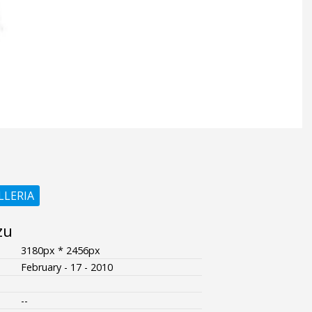
LLERIA
zu
3180px * 2456px
February - 17 - 2010
--