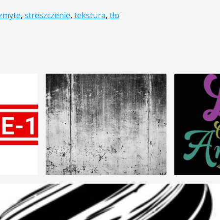
zmyte
,
streszczenie
,
tekstura
,
tło