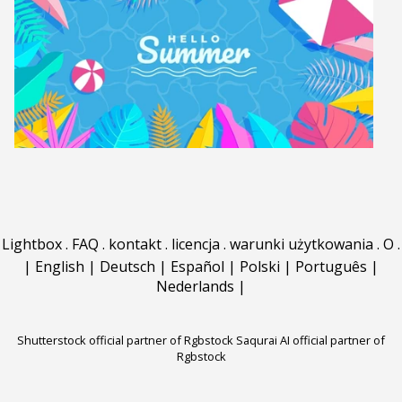
Lightbox
.
FAQ
.
kontakt
.
licencja
.
warunki użytkowania
.
O
.
|
English
|
Deutsch
|
Español
|
Polski
|
Português
|
Nederlands
|
Shutterstock official partner of Rgbstock
Saqurai AI official partner of
Rgbstock