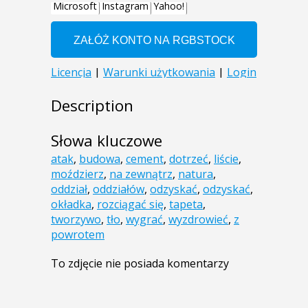
Description
Słowa kluczowe
atak
,
budowa
,
cement
,
dotrzeć
,
liście
,
moździerz
,
na zewnątrz
,
natura
,
oddział
,
oddziałów
,
odzyskać
,
odzyskać
,
okładka
,
rozciągać się
,
tapeta
,
tworzywo
,
tło
,
wygrać
,
wyzdrowieć
,
z
powrotem
To zdjęcie nie posiada komentarzy