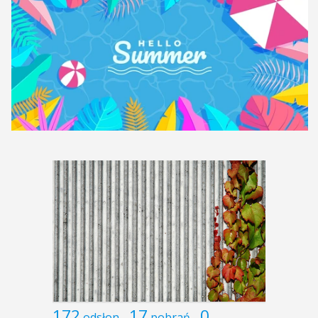
172
17
0
odsłon
pobrań