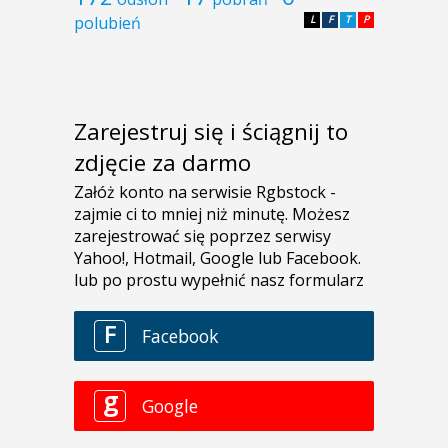
polubień
L
F
T
P
Zarejestruj się i ściągnij to
zdjęcie za darmo