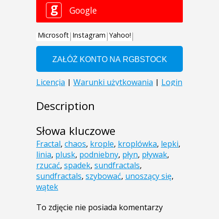
Description
Słowa kluczowe
Fractal
,
chaos
,
krople
,
kroplówka
,
lepki
,
linia
,
plusk
,
podniebny
,
płyn
,
pływak
,
rzucać
,
spadek
,
sundfractals
,
sundfractals
,
szybować
,
unoszący się
,
wątek
To zdjęcie nie posiada komentarzy