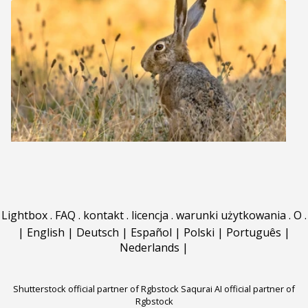
Lightbox
.
FAQ
.
kontakt
.
licencja
.
warunki użytkowania
.
O
.
|
English
|
Deutsch
|
Español
|
Polski
|
Português
|
Nederlands
|
Shutterstock official partner of Rgbstock
Saqurai AI official partner of
Rgbstock