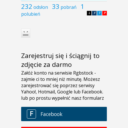
232
33
1
odsłon
pobrań
polubień
L
F
T
P
Zarejestruj się i ściągnij to
zdjęcie za darmo