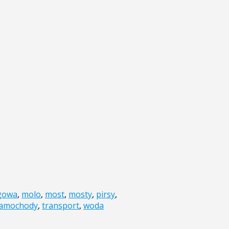
egowa
,
molo
,
most
,
mosty
,
pirsy
,
amochody
,
transport
,
woda