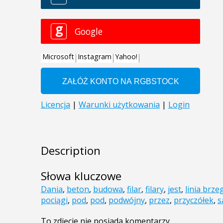
Description
Słowa kluczowe
Dania
,
beton
,
budowa
,
filar
,
filary
,
jest
,
linia brz
pociągi
,
pod
,
pod
,
podwójny
,
przez
,
przyczółek
,
s
To zdjęcie nie posiada komentarzy