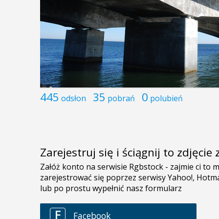
445
35
0
odsłon
pobrań
polubień
Zarejestruj się i ściągnij to zdjęci