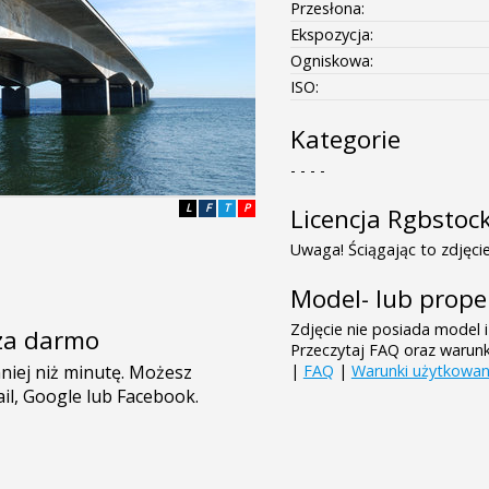
Przesłona:
Ekspozycja:
Ogniskowa:
ISO:
Kategorie
- - - -
L
F
T
P
Licencja Rgbstoc
Uwaga! Ściągając to zdjęcie
Model- lub prope
Zdjęcie nie posiada model i
e za darmo
Przeczytaj FAQ oraz warun
|
FAQ
|
Warunki użytkowan