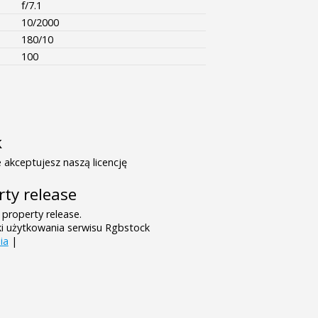
f/7.1
10/2000
180/10
100
k
 akceptujesz naszą licencję
rty release
 property release.
ki użytkowania serwisu Rgbstock
ia
|