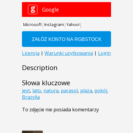
Description
Słowa kluczowe
jest
,
lato
,
natura
,
parasol
,
plaża
,
pokój.
Brazylia
To zdjęcie nie posiada komentarzy