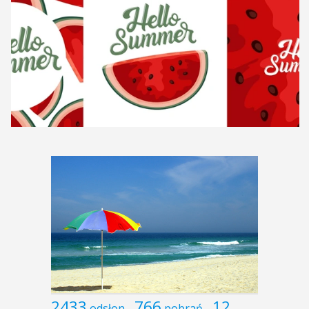
2433
766
12
odsłon
pobrań