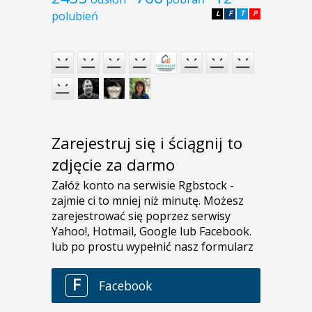
polubień
L
F
T
P
Zarejestruj się i ściągnij to
zdjęcie za darmo