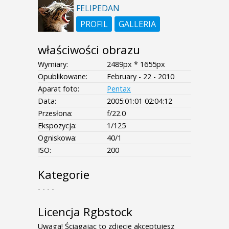
FELIPEDAN
PROFIL
GALLERIA
właściwości obrazu
Wymiary:
2489px * 1655px
Opublikowane:
February - 22 - 2010
Aparat foto:
Pentax
Data:
2005:01:01 02:04:12
Przesłona:
f/22.0
Ekspozycja:
1/125
Ogniskowa:
40/1
ISO:
200
Kategorie
- - - -
Licencja Rgbstock
Uwaga! Ściągając to zdjęcie akceptujesz