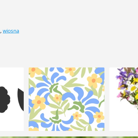
a
,
wiosna