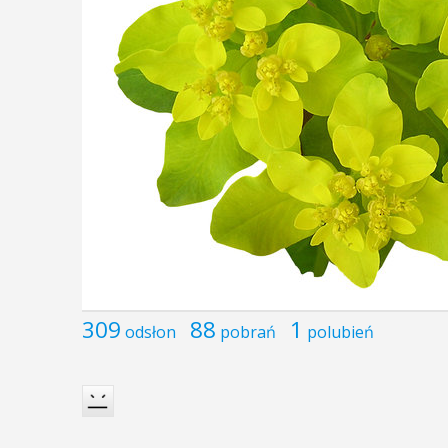
309
88
1
odsłon
pobrań
polubień