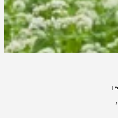
|
E
S