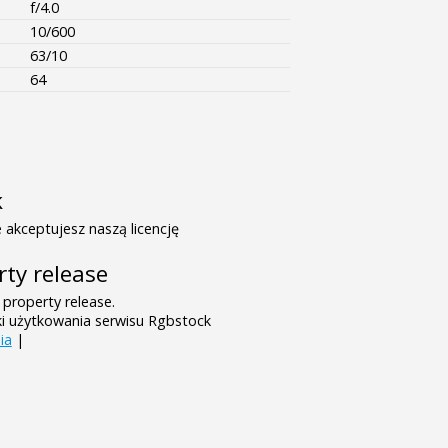
f/4.0
10/600
63/10
64
k
 akceptujesz naszą licencję
rty release
 property release.
ki użytkowania serwisu Rgbstock
ia
|