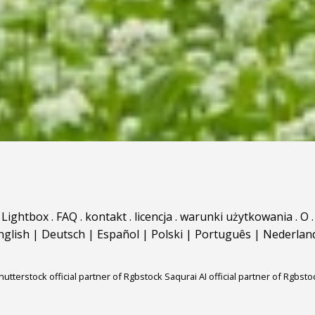
Lightbox
.
FAQ
.
kontakt
.
licencja
.
warunki użytkowania
.
O
.
nglish
|
Deutsch
|
Español
|
Polski
|
Português
|
Nederlan
hutterstock official partner of Rgbstock
Saqurai AI official partner of Rgbsto