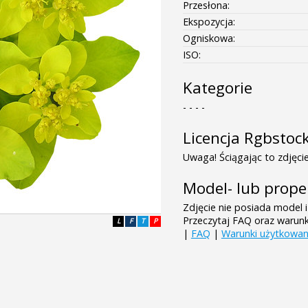
Przesłona:
Ekspozycja:
Ogniskowa:
ISO:
Kategorie
- - - -
Licencja Rgbstoc
Uwaga! Ściągając to zdjęcie
Model- lub prope
Zdjęcie nie posiada model i
Przeczytaj FAQ oraz warun
L
F
T
P
|
FAQ
|
Warunki użytkowan