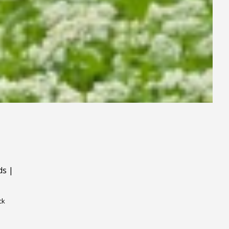
ds
|
ck