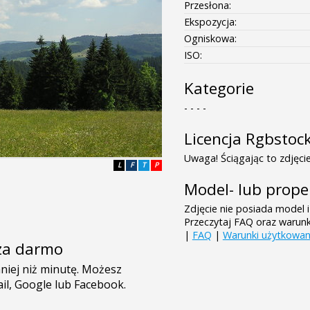
Przesłona:
Ekspozycja:
Ogniskowa:
ISO:
Kategorie
- - - -
Licencja Rgbstoc
Uwaga! Ściągając to zdjęcie
L
F
T
P
Model- lub prope
Zdjęcie nie posiada model i
Przeczytaj FAQ oraz warun
|
FAQ
|
Warunki użytkowan
e za darmo