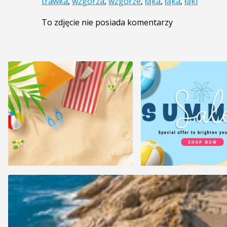
trawka
,
wzgórza
,
wzgórze
,
łąka
,
łąka
,
łąki
To zdjęcie nie posiada komentarzy