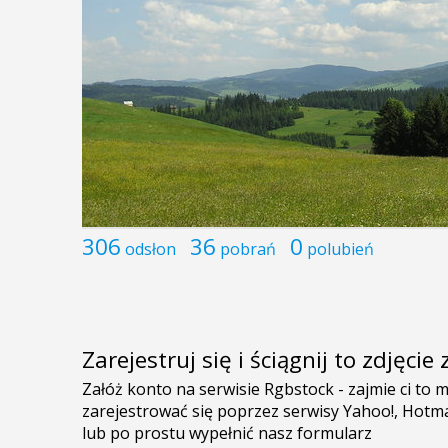
306
36
0
odsłon
pobrań
polubień
Zarejestruj się i ściągnij to zdjęci