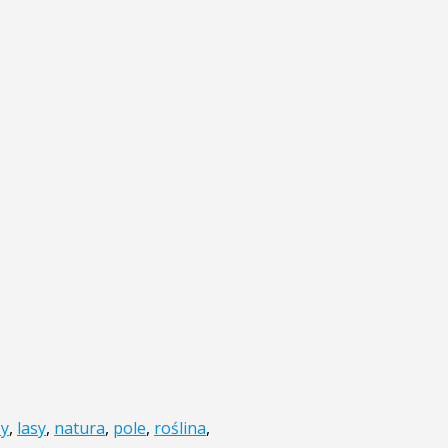
sy
,
lasy
,
natura
,
pole
,
roślina
,