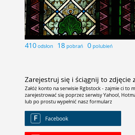
410
18
0
odsłon
pobrań
polubień
Zarejestruj się i ściągnij to zdjęci