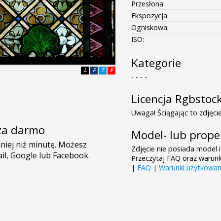
Przesłona:
Ekspozycja:
Ogniskowa:
ISO:
Kategorie
L
F
T
P
- - - -
Licencja Rgbstoc
Uwaga! Ściągając to zdjęcie
e za darmo
Model- lub prope
Zdjęcie nie posiada model i
Przeczytaj FAQ oraz warun
|
FAQ
|
Warunki użytkowan