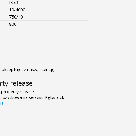
f/5.3
10/4000
750/10
800
k
 akceptujesz naszą licencję
rty release
 property release.
ki użytkowania serwisu Rgbstock
ia
|