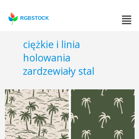
RGBSTOCK
ciężkie i linia
holowania
zardzewiały stal