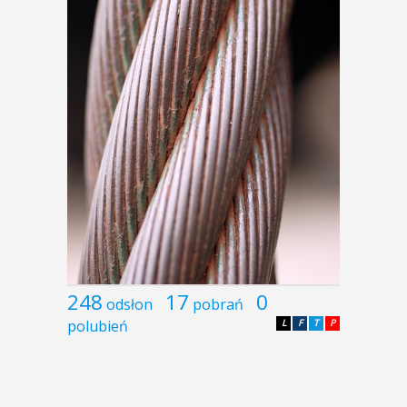
248
17
0
odsłon
pobrań
polubień
L
F
T
P