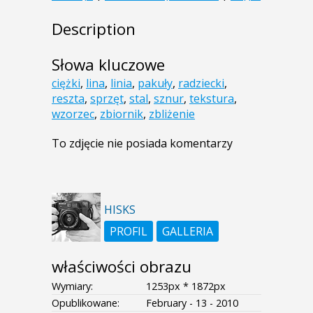
Description
Słowa kluczowe
ciężki
,
lina
,
linia
,
pakuły
,
radziecki
,
reszta
,
sprzęt
,
stal
,
sznur
,
tekstura
,
wzorzec
,
zbiornik
,
zbliżenie
To zdjęcie nie posiada komentarzy
HISKS
PROFIL
GALLERIA
właściwości obrazu
Wymiary:
1253px * 1872px
Opublikowane:
February - 13 - 2010