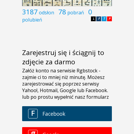
3187
78
0
odsłon
pobrań
polubień
L
F
T
P
Zarejestruj się i ściągnij to
zdjęcie za darmo