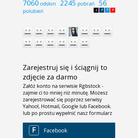
7060
2245
56
odsłon
pobrań
polubień
L
F
T
P
Zarejestruj się i ściągnij to
zdjęcie za darmo