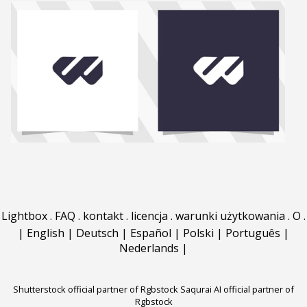
Lightbox
.
FAQ
.
kontakt
.
licencja
.
warunki użytkowania
.
O
.
|
English
|
Deutsch
|
Español
|
Polski
|
Português
|
Nederlands
|
Shutterstock official partner of Rgbstock
Saqurai AI official partner of
Rgbstock