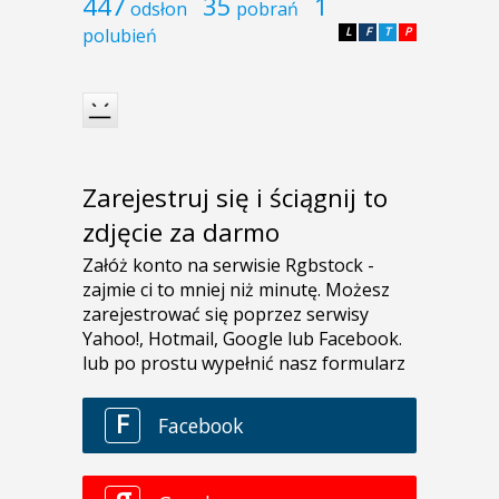
447
35
1
odsłon
pobrań
polubień
L
F
T
P
Zarejestruj się i ściągnij to
zdjęcie za darmo