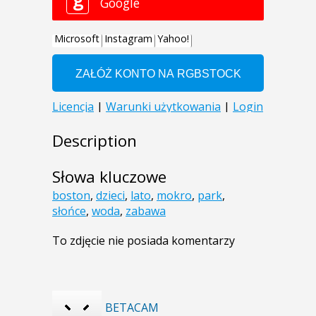
Description
Słowa kluczowe
boston
,
dzieci
,
lato
,
mokro
,
park
,
słońce
,
woda
,
zabawa
To zdjęcie nie posiada komentarzy
BETACAM