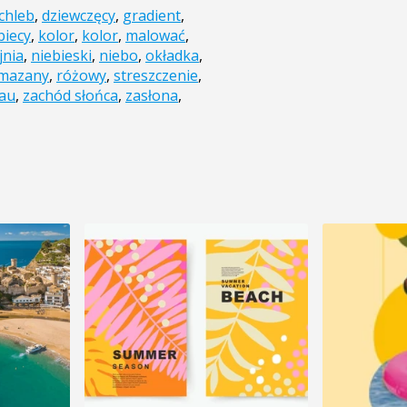
chleb
,
dziewczęcy
,
gradient
,
biecy
,
kolor
,
kolor
,
malować
,
jnia
,
niebieski
,
niebo
,
okładka
,
mazany
,
różowy
,
streszczenie
,
au
,
zachód słońca
,
zasłona
,