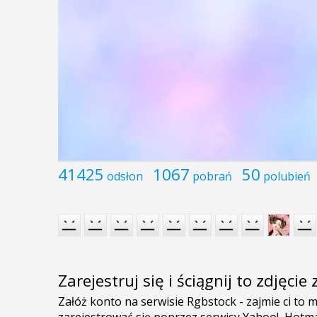
41425
1067
50
odsłon
pobrań
polubień
Zarejestruj się i ściągnij to zdjęci