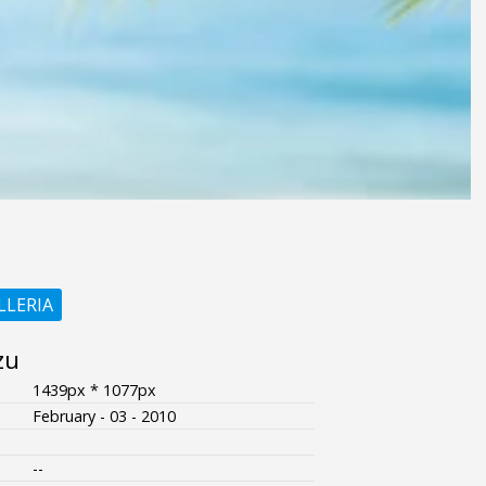
LLERIA
zu
1439px * 1077px
February - 03 - 2010
--