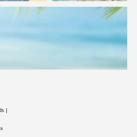
ds
|
ck