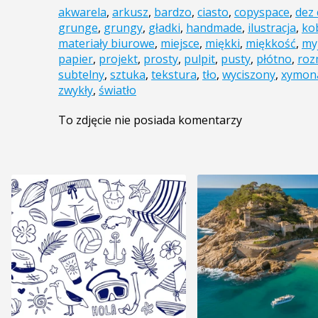
akwarela
,
arkusz
,
bardzo
,
ciasto
,
copyspace
,
dez 
grunge
,
grungy
,
gładki
,
handmade
,
ilustracja
,
ko
materiały biurowe
,
miejsce
,
miękki
,
miękkość
,
my
papier
,
projekt
,
prosty
,
pulpit
,
pusty
,
płótno
,
roz
subtelny
,
sztuka
,
tekstura
,
tło
,
wyciszony
,
xymon
zwykły
,
światło
To zdjęcie nie posiada komentarzy