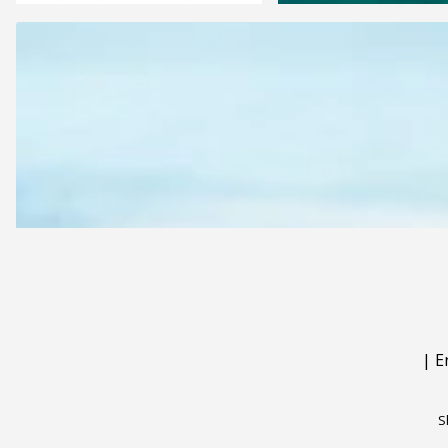
|
E
S