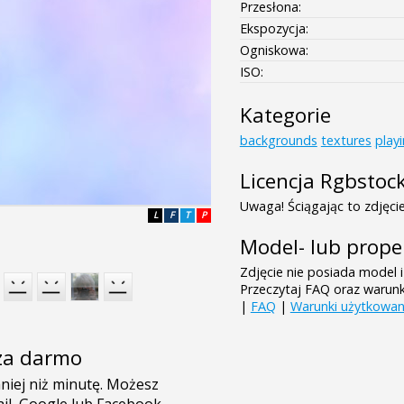
Przesłona:
Ekspozycja:
Ogniskowa:
ISO:
Kategorie
backgrounds
textures
play
Licencja Rgbstoc
Uwaga! Ściągając to zdjęcie
L
F
T
P
Model- lub prope
Zdjęcie nie posiada model i
Przeczytaj FAQ oraz warun
|
FAQ
|
Warunki użytkowan
e za darmo