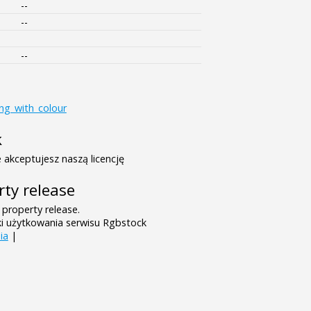
--
--
--
ing_with_colour
k
 akceptujesz naszą licencję
rty release
 property release.
ki użytkowania serwisu Rgbstock
ia
|