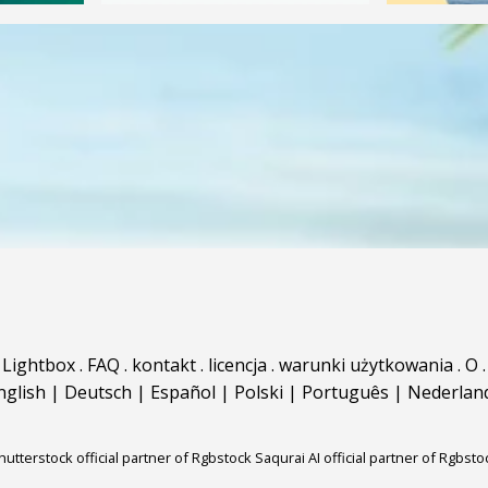
Lightbox
.
FAQ
.
kontakt
.
licencja
.
warunki użytkowania
.
O
.
nglish
|
Deutsch
|
Español
|
Polski
|
Português
|
Nederlan
hutterstock official partner of Rgbstock
Saqurai AI official partner of Rgbsto