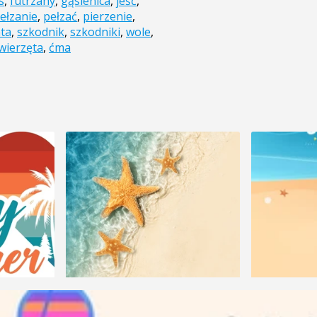
s
,
futrzany
,
gąsienica
,
jeść
,
ełzanie
,
pełzać
,
pierzenie
,
ta
,
szkodnik
,
szkodniki
,
wole
,
wierzęta
,
ćma