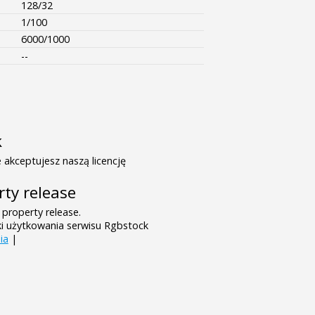
128/32
1/100
6000/1000
--
k
 akceptujesz naszą licencję
rty release
 property release.
ki użytkowania serwisu Rgbstock
ia
|