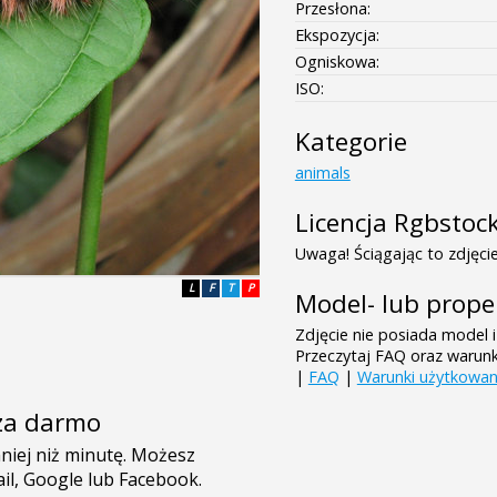
Przesłona:
Ekspozycja:
Ogniskowa:
ISO:
Kategorie
animals
Licencja Rgbstoc
Uwaga! Ściągając to zdjęcie
L
F
T
P
Model- lub prope
Zdjęcie nie posiada model i
Przeczytaj FAQ oraz warun
|
FAQ
|
Warunki użytkowan
e za darmo