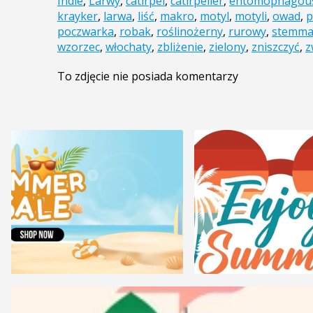
Indie
,
Larwy
,
catirpel
,
catirpeller
,
entomophagou
krayker
,
larwa
,
liść
,
makro
,
motyl
,
motyli
,
owad
,
p
poczwarka
,
robak
,
roślinożerny
,
rurowy
,
stemma
wzorzec
,
włochaty
,
zbliżenie
,
zielony
,
zniszczyć
,
z
To zdjęcie nie posiada komentarzy