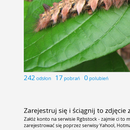
242
17
0
odsłon
pobrań
polubień
Zarejestruj się i ściągnij to zdjęci