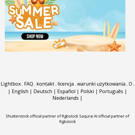
Lightbox
.
FAQ
.
kontakt
.
licencja
.
warunki użytkowania
.
O
.
|
English
|
Deutsch
|
Español
|
Polski
|
Português
|
Nederlands
|
Shutterstock official partner of Rgbstock
Saqurai AI official partner of
Rgbstock