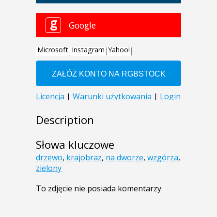
Description
Słowa kluczowe
drzewo
,
krajobraz
,
na dworze
,
wzgórza
,
zielony
To zdjęcie nie posiada komentarzy