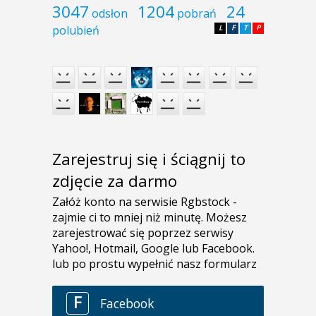
3047
1204
24
odsłon
pobrań
polubień
L
F
T
P
Zarejestruj się i ściągnij to
zdjęcie za darmo