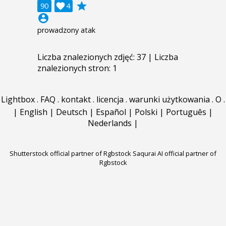
grade
90

4
account_circle
prowadzony atak
Liczba znalezionych zdjęć: 37 | Liczba
znalezionych stron: 1
Lightbox
.
FAQ
.
kontakt
.
licencja
.
warunki użytkowania
.
O
.
|
English
|
Deutsch
|
Español
|
Polski
|
Português
|
Nederlands
|
Shutterstock official partner of Rgbstock
Saqurai AI official partner of
Rgbstock