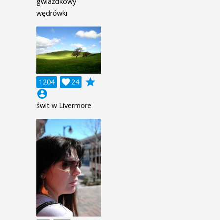
gwiazdkowy
wędrówki
grade
1204

24
account_circle
świt w Livermore