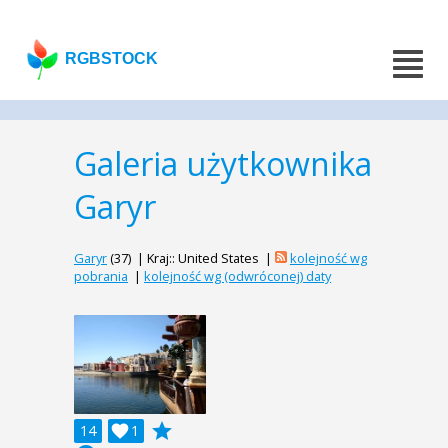
RGBSTOCK
Galeria użytkownika
Garyr
Garyr
(37) | Kraj:: United States |
kolejność wg
pobrania
|
kolejność wg (odwróconej) daty
grade
14

1