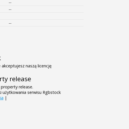
--
--
--
k
 akceptujesz naszą licencję
rty release
 property release.
ki użytkowania serwisu Rgbstock
ia
|