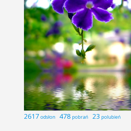
2617
478
23
odsłon
pobrań
polubień