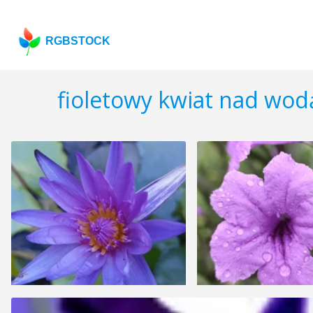
RGBSTOCK
fioletowy kwiat nad wod