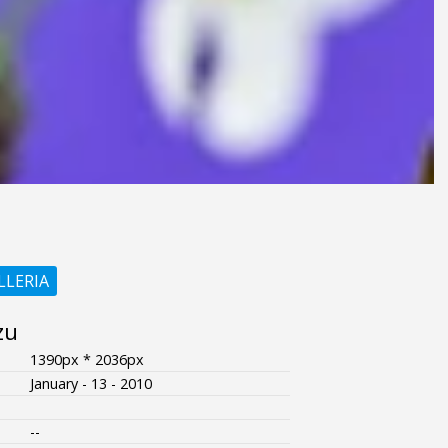
LLERIA
zu
1390px * 2036px
January - 13 - 2010
--