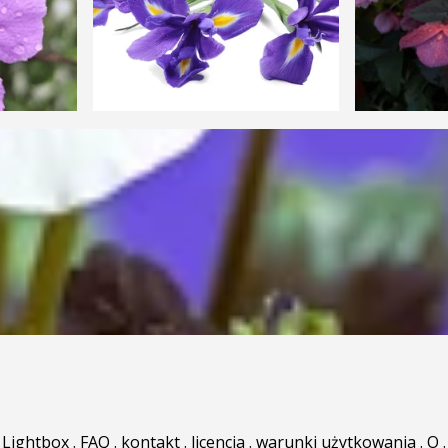
Lightbox
.
FAQ
.
kontakt
.
licencja
.
warunki użytkowania
.
O
.