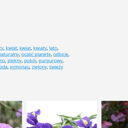
cy
,
kwiat
,
kwiat
,
kwiaty
,
lato
,
naturalny
,
ocalić planetę
,
odbicie
,
kno
,
piękny
,
pokój
,
purpurowy
,
oda
,
xymonau
,
zielony
,
świeży