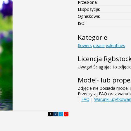
Przesłona:
Ekspozycja:
Ogniskowa:
ISO:
Kategorie
flowers
peace
valentines
Licencja Rgbstoc
Uwaga! Ściągając to zdjęcie
Model- lub prope
Zdjęcie nie posiada model i
Przeczytaj FAQ oraz warun
|
FAQ
|
Warunki użytkowan
L
F
T
P