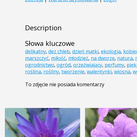
Description
Słowa kluczowe
delikatny
,
dez chleb
,
dzień matki
,
ekologia
,
kobie
marszczyć
,
miłość
,
młodzież
,
na dworze
,
natura
,
ogrodnictwo
,
ogród
,
orzeźwiający
,
perfumy
,
pię
roślina
,
rośliny
,
tworzenie
,
walentynki
,
wiosna
,
w
To zdjęcie nie posiada komentarzy