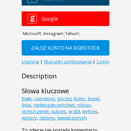
Description
Słowa kluczowe
biały
,
czerwony
,
gorzej
,
kolor
,
lepiej
,
linia
,
niebezpieczeństwo
,
niższy
,
streszczenie
,
sukces
,
w dół
,
wykres
,
wyższy
,
zielony
,
świadczonych
To zdjęcie nie posiada komentarzy