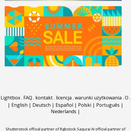
Lightbox
.
FAQ
.
kontakt
.
licencja
.
warunki użytkowania
.
O
.
|
English
|
Deutsch
|
Español
|
Polski
|
Português
|
Nederlands
|
Shutterstock official partner of Rgbstock
Saqurai AI official partner of