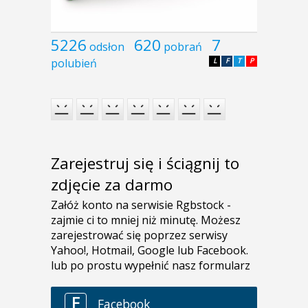
5226
620
7
odsłon
pobrań
polubień
L
F
T
P
Zarejestruj się i ściągnij to
zdjęcie za darmo