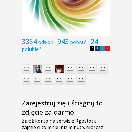
3354
943
24
odsłon
pobrań
polubień
L
F
T
P
Zarejestruj się i ściągnij to
zdjęcie za darmo