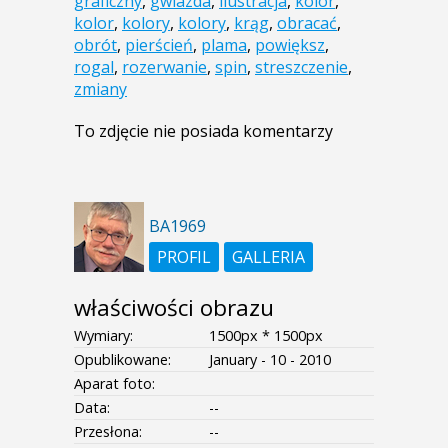
graficzny
,
gwiazda
,
ilustracja
,
kolor
,
kolor
,
kolory
,
kolory
,
krąg
,
obracać
,
obrót
,
pierścień
,
plama
,
powiększ
,
rogal
,
rozerwanie
,
spin
,
streszczenie
,
zmiany
To zdjęcie nie posiada komentarzy
BA1969
PROFIL
GALLERIA
właściwości obrazu
Wymiary:
1500px * 1500px
Opublikowane:
January - 10 - 2010
Aparat foto:
Data:
--
Przesłona:
--