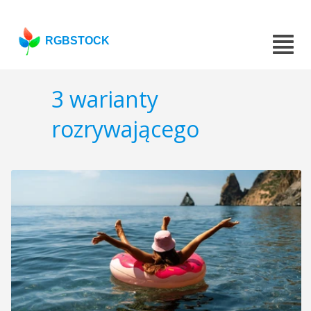
RGBSTOCK
3 warianty
rozrywającego