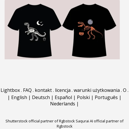
Lightbox
.
FAQ
.
kontakt
.
licencja
.
warunki użytkowania
.
O
.
|
English
|
Deutsch
|
Español
|
Polski
|
Português
|
Nederlands
|
Shutterstock official partner of Rgbstock
Saqurai AI official partner of
Rgbstock