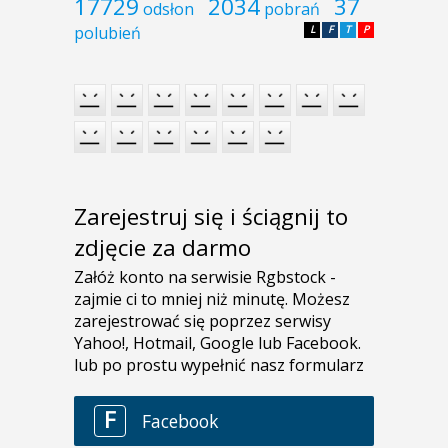
17729
2034
37
odsłon
pobrań
polubień
L
F
T
P
Zarejestruj się i ściągnij to
zdjęcie za darmo