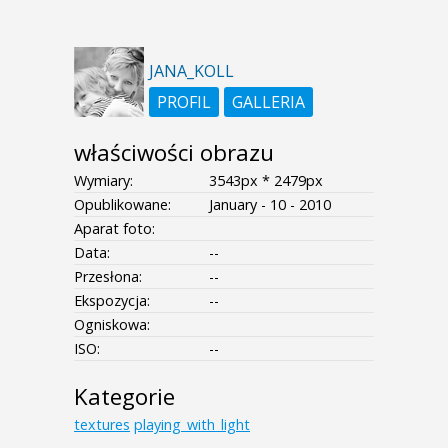
JANA_KOLL
PROFIL
GALLERIA
właściwości obrazu
Wymiary:
3543px * 2479px
Opublikowane:
January - 10 - 2010
Aparat foto:
Data:
--
Przesłona:
--
Ekspozycja:
--
Ogniskowa:
ISO:
--
Kategorie
textures
playing_with_light