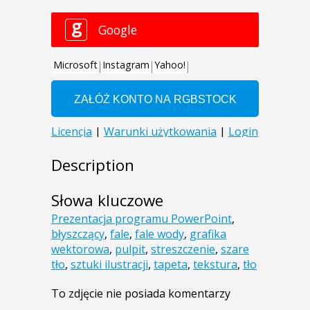
Description
Słowa kluczowe
Prezentacja programu PowerPoint
,
błyszczący
,
fale
,
fale wody
,
grafika
wektorowa
,
pulpit
,
streszczenie
,
szare
tło
,
sztuki ilustracji
,
tapeta
,
tekstura
,
tło
To zdjęcie nie posiada komentarzy