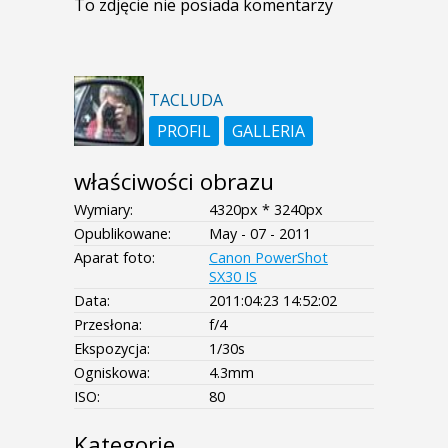
To zdjęcie nie posiada komentarzy
TACLUDA
PROFIL
GALLERIA
właściwości obrazu
Wymiary:
4320px * 3240px
Opublikowane:
May - 07 - 2011
Aparat foto:
Canon PowerShot
SX30 IS
Data:
2011:04:23 14:52:02
Przesłona:
f/4
Ekspozycja:
1/30s
Ogniskowa:
4.3mm
ISO:
80
Kategorie