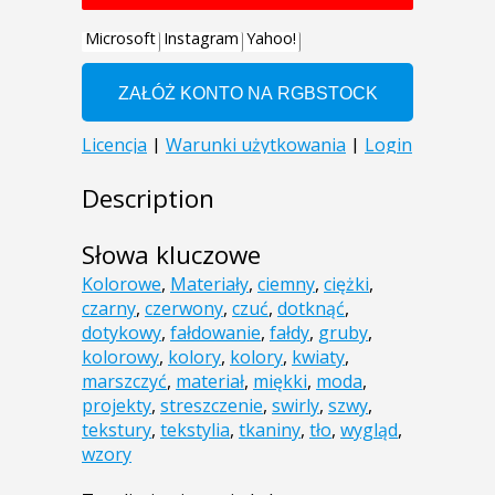
Description
Słowa kluczowe
Kolorowe
,
Materiały
,
ciemny
,
ciężki
,
czarny
,
czerwony
,
czuć
,
dotknąć
,
dotykowy
,
fałdowanie
,
fałdy
,
gruby
,
kolorowy
,
kolory
,
kolory
,
kwiaty
,
marszczyć
,
materiał
,
miękki
,
moda
,
projekty
,
streszczenie
,
swirly
,
szwy
,
tekstury
,
tekstylia
,
tkaniny
,
tło
,
wygląd
,
wzory