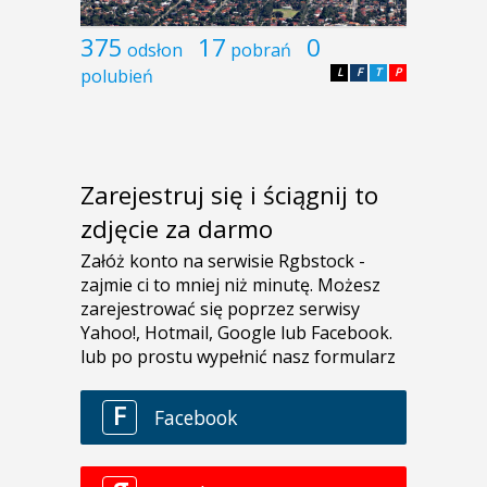
375
17
0
odsłon
pobrań
polubień
L
F
T
P
Zarejestruj się i ściągnij to
zdjęcie za darmo