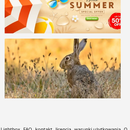
Lightbox
.
FAQ
.
kontakt
.
licencja
.
warunki użytkowania
.
O
.