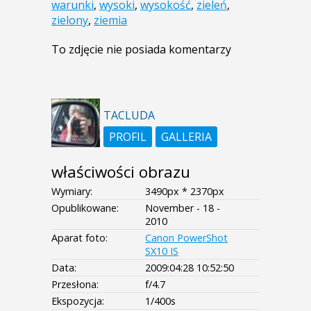
warunki
,
wysoki
,
wysokość
,
zieleń
,
zielony
,
ziemia
To zdjęcie nie posiada komentarzy
TACLUDA
PROFIL
GALLERIA
właściwości obrazu
Wymiary:
3490px * 2370px
Opublikowane:
November - 18 -
2010
Aparat foto:
Canon PowerShot
SX10 IS
Data:
2009:04:28 10:52:50
Przesłona:
f/4.7
Ekspozycja:
1/400s