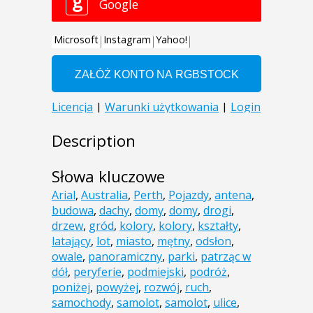
Description
Słowa kluczowe
Arial
,
Australia
,
Perth
,
Pojazdy
,
antena
,
budowa
,
dachy
,
domy
,
domy
,
drogi
,
drzew
,
gród
,
kolory
,
kolory
,
kształty
,
latający
,
lot
,
miasto
,
mętny
,
odsłon
,
owale
,
panoramiczny
,
parki
,
patrząc w
dół
,
peryferie
,
podmiejski
,
podróż
,
poniżej
,
powyżej
,
rozwój
,
ruch
,
samochody
,
samolot
,
samolot
,
ulice
,