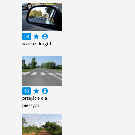
grade
account_circle
58
wzdłuż drogi 1
grade
account_circle
58
przejście dla
pieszych