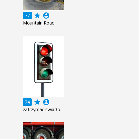
grade
account_circle
77
Mountain Road
grade
account_circle
74
zatrzymać światło