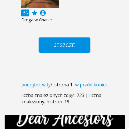
grade
account_circle
58
Droga w Ghanie
początek
w tył
strona 1
w przód
koniec
liczba znalezionych zdjęć: 723 | liczna
znalezionych stron: 19