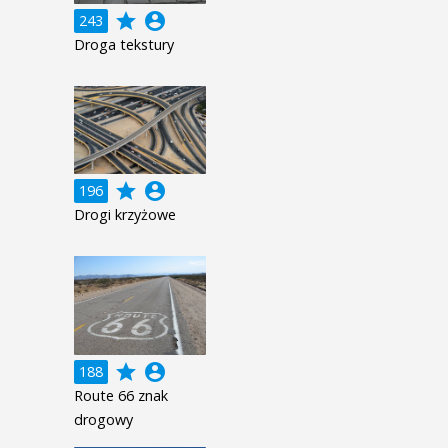
grade
account_circle
243
Droga tekstury
grade
account_circle
196
Drogi krzyżowe
grade
account_circle
188
Route 66 znak
drogowy