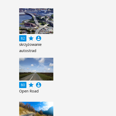
grade
account_circle
82
skrzyżowanie
autostrad
grade
account_circle
80
Open Road