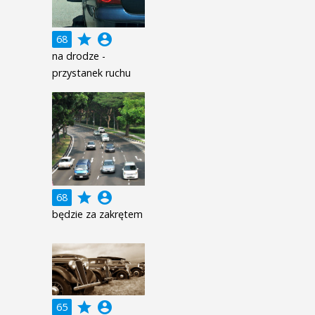
grade
account_circle
68
na drodze -
przystanek ruchu
grade
account_circle
68
będzie za zakrętem
grade
account_circle
65