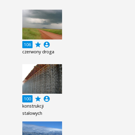
grade
account_circle
106
czerwony droga
grade
account_circle
100
konstrukcji
stalowych