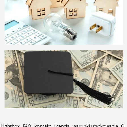
Lightbox
.
FAQ
.
kontakt
.
licencja
.
warunki użytkowania
.
O
.