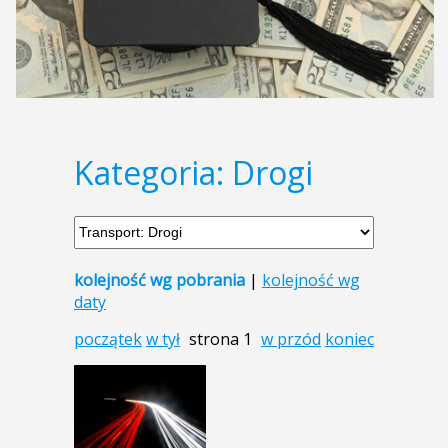
Kategoria: Drogi
kolejność wg pobrania
|
kolejność wg
daty
początek
w tył
strona 1
w przód
koniec