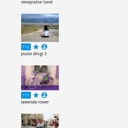
niewyraźne tunel
grade
account_circle
112
puste drogi 3
grade
account_circle
111
lawenda rower