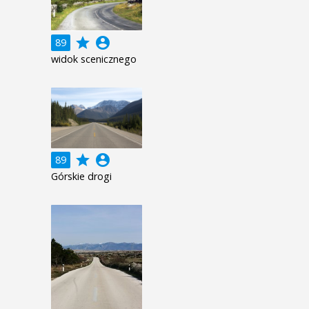
grade
account_circle
89
widok scenicznego
grade
account_circle
89
Górskie drogi