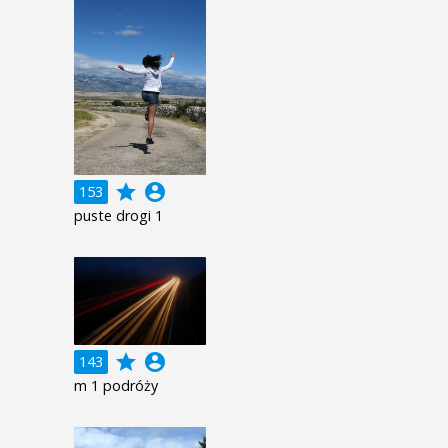
grade
account_circle
153
puste drogi 1
grade
account_circle
143
m 1 podróży