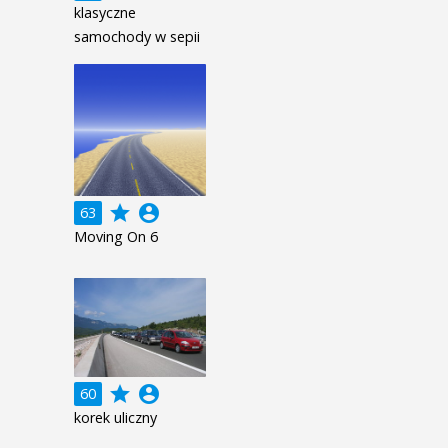
klasyczne
samochody w sepii
grade
account_circle
63
Moving On 6
grade
account_circle
60
korek uliczny