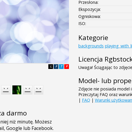
Przesłona:
Ekspozycja:
Ogniskowa:
ISO:
Kategorie
backgrounds
playing_with_l
Licencja Rgbstoc
L
F
T
P
Uwaga! Ściągając to zdjęcie
Model- lub prope
Zdjęcie nie posiada model i
Przeczytaj FAQ oraz warun
|
FAQ
|
Warunki użytkowan
e za darmo