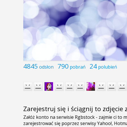
4845
790
24
odsłon
pobrań
polubień
Zarejestruj się i ściągnij to zdjęci