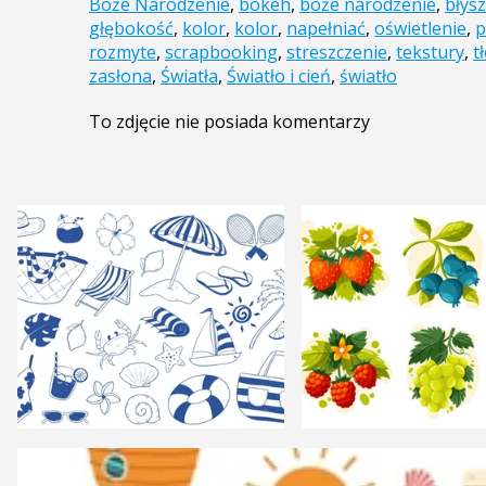
Boże Narodzenie
,
bokeh
,
boże narodzenie
,
błys
głębokość
,
kolor
,
kolor
,
napełniać
,
oświetlenie
,
p
rozmyte
,
scrapbooking
,
streszczenie
,
tekstury
,
t
zasłona
,
Światła
,
Światło i cień
,
światło
To zdjęcie nie posiada komentarzy