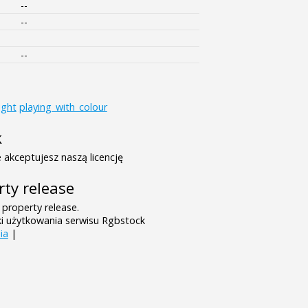
--
--
--
ight
playing_with_colour
k
 akceptujesz naszą licencję
rty release
 property release.
ki użytkowania serwisu Rgbstock
ia
|