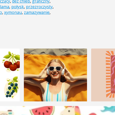
zczący
,
dez chleb
,
graficzny
,
lama
,
połysk
,
przezroczysty
,
ło
,
xymonau
,
zamazywanie
,